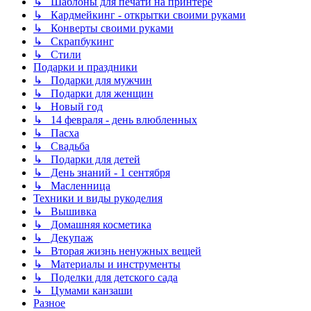
↳ Шаблоны для печати на принтере
↳ Кардмейкинг - открытки своими руками
↳ Конверты своими руками
↳ Скрапбукинг
↳ Стили
Подарки и праздники
↳ Подарки для мужчин
↳ Подарки для женщин
↳ Новый год
↳ 14 февраля - день влюбленных
↳ Пасха
↳ Свадьба
↳ Подарки для детей
↳ День знаний - 1 сентября
↳ Масленница
Техники и виды рукоделия
↳ Вышивка
↳ Домашняя косметика
↳ Декупаж
↳ Вторая жизнь ненужных вещей
↳ Материалы и инструменты
↳ Поделки для детского сада
↳ Цумами канзаши
Разное