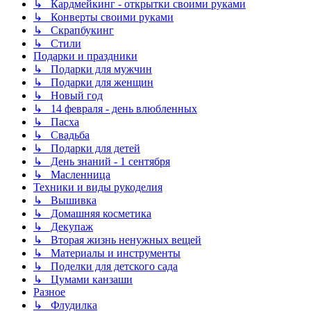
↳ Кардмейкинг - открытки своими руками
↳ Конверты своими руками
↳ Скрапбукинг
↳ Стили
Подарки и праздники
↳ Подарки для мужчин
↳ Подарки для женщин
↳ Новый год
↳ 14 февраля - день влюбленных
↳ Пасха
↳ Свадьба
↳ Подарки для детей
↳ День знаний - 1 сентября
↳ Масленница
Техники и виды рукоделия
↳ Вышивка
↳ Домашняя косметика
↳ Декупаж
↳ Вторая жизнь ненужных вещей
↳ Материалы и инструменты
↳ Поделки для детского сада
↳ Цумами канзаши
Разное
↳ Флудилка