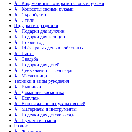
↳ Кардмейкинг - открытки своими руками
↳ Конверты своими руками
↳ Скрапбукинг
↳ Стили
Подарки и праздники
↳ Подарки для мужчин
↳ Подарки для женщин
↳ Новый год
↳ 14 февраля - день влюбленных
↳ Пасха
↳ Свадьба
↳ Подарки для детей
↳ День знаний - 1 сентября
↳ Масленница
Техники и виды рукоделия
↳ Вышивка
↳ Домашняя косметика
↳ Декупаж
↳ Вторая жизнь ненужных вещей
↳ Материалы и инструменты
↳ Поделки для детского сада
↳ Цумами канзаши
Разное
↳ Флудилка