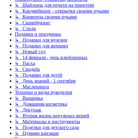
↳ Шаблоны для печати на принтере
↳ Кардмейкинг - открытки своими руками
↳ Конверты своими руками
↳ Скрапбукинг
↳ Стили
Подарки и праздники
↳ Подарки для мужчин
↳ Подарки для женщин
↳ Новый год
↳ 14 февраля - день влюбленных
↳ Пасха
↳ Свадьба
↳ Подарки для детей
↳ День знаний - 1 сентября
↳ Масленница
Техники и виды рукоделия
↳ Вышивка
↳ Домашняя косметика
↳ Декупаж
↳ Вторая жизнь ненужных вещей
↳ Материалы и инструменты
↳ Поделки для детского сада
↳ Цумами канзаши