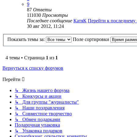
9
87
Ответы
111030
Просмотры
Последнее сообщение
КатяК
Перейти к последнему
30 авг 2012, 11:24
Показать темы за:
Поле сортировки
4 темы • Страница
1
из
1
Вернуться к списку форумов
Перейти
↳ Жизнь нашего форума
↳ Конкурсы и акции
↳ Для группы "журналисты"
↳ Наши поздравления
↳ Совместное творчество
↳ Обмен подарками
Подарочная упаковка
↳ Упаковка подарков
Скрапбукинг, открытки, конверты