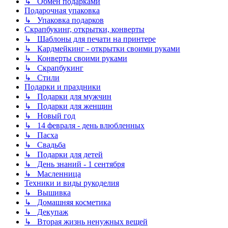
↳ Обмен подарками
Подарочная упаковка
↳ Упаковка подарков
Скрапбукинг, открытки, конверты
↳ Шаблоны для печати на принтере
↳ Кардмейкинг - открытки своими руками
↳ Конверты своими руками
↳ Скрапбукинг
↳ Стили
Подарки и праздники
↳ Подарки для мужчин
↳ Подарки для женщин
↳ Новый год
↳ 14 февраля - день влюбленных
↳ Пасха
↳ Свадьба
↳ Подарки для детей
↳ День знаний - 1 сентября
↳ Масленница
Техники и виды рукоделия
↳ Вышивка
↳ Домашняя косметика
↳ Декупаж
↳ Вторая жизнь ненужных вещей