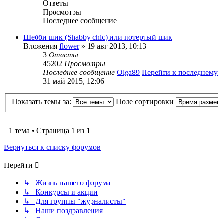
Ответы
Просмотры
Последнее сообщение
Шебби шик (Shabby chic) или потертый шик
Вложения
flower
» 19 авг 2013, 10:13
3
Ответы
45202
Просмотры
Последнее сообщение
Olga89
Перейти к последнем
31 май 2015, 12:06
Показать темы за:
Поле сортировки
1 тема • Страница
1
из
1
Вернуться к списку форумов
Перейти
↳ Жизнь нашего форума
↳ Конкурсы и акции
↳ Для группы "журналисты"
↳ Наши поздравления