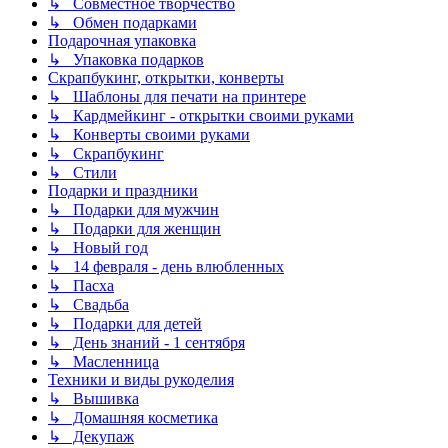
↳ Совместное творчество
↳ Обмен подарками
Подарочная упаковка
↳ Упаковка подарков
Скрапбукинг, открытки, конверты
↳ Шаблоны для печати на принтере
↳ Кардмейкинг - открытки своими руками
↳ Конверты своими руками
↳ Скрапбукинг
↳ Стили
Подарки и праздники
↳ Подарки для мужчин
↳ Подарки для женщин
↳ Новый год
↳ 14 февраля - день влюбленных
↳ Пасха
↳ Свадьба
↳ Подарки для детей
↳ День знаний - 1 сентября
↳ Масленница
Техники и виды рукоделия
↳ Вышивка
↳ Домашняя косметика
↳ Декупаж