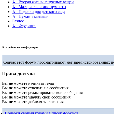
↳ Вторая жизнь ненужных вещей
↳ Материалы и инструменты
↳ Поделки для детского сада
↳ Цумами канзаши
Разное
↳ Флудилка
Кто сейчас на конференции
Сейчас этот форум просматривают: нет зарегистрированных по
Права доступа
Вы
не можете
начинать темы
Вы
не можете
отвечать на сообщения
Вы
не можете
редактировать свои сообщения
Вы
не можете
удалять свои сообщения
Вы
не можете
добавлять вложения
Подарки своими руками
Список форумов