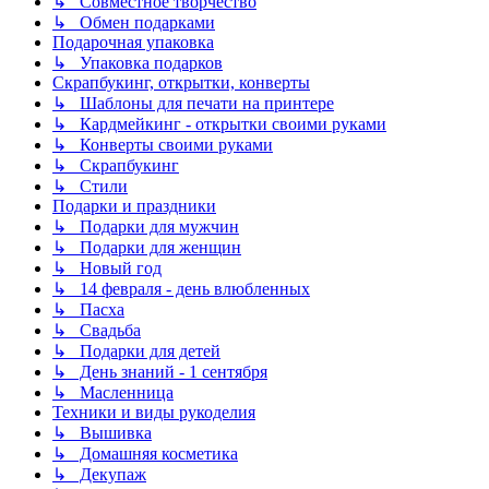
↳ Совместное творчество
↳ Обмен подарками
Подарочная упаковка
↳ Упаковка подарков
Скрапбукинг, открытки, конверты
↳ Шаблоны для печати на принтере
↳ Кардмейкинг - открытки своими руками
↳ Конверты своими руками
↳ Скрапбукинг
↳ Стили
Подарки и праздники
↳ Подарки для мужчин
↳ Подарки для женщин
↳ Новый год
↳ 14 февраля - день влюбленных
↳ Пасха
↳ Свадьба
↳ Подарки для детей
↳ День знаний - 1 сентября
↳ Масленница
Техники и виды рукоделия
↳ Вышивка
↳ Домашняя косметика
↳ Декупаж