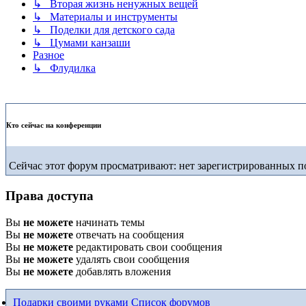
↳ Вторая жизнь ненужных вещей
↳ Материалы и инструменты
↳ Поделки для детского сада
↳ Цумами канзаши
Разное
↳ Флудилка
Кто сейчас на конференции
Сейчас этот форум просматривают: нет зарегистрированных по
Права доступа
Вы
не можете
начинать темы
Вы
не можете
отвечать на сообщения
Вы
не можете
редактировать свои сообщения
Вы
не можете
удалять свои сообщения
Вы
не можете
добавлять вложения
Подарки своими руками
Список форумов