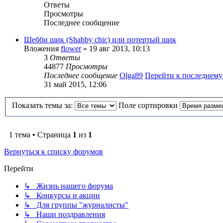
Ответы
Просмотры
Последнее сообщение
Шебби шик (Shabby chic) или потертый шик
Вложения
flower
» 19 авг 2013, 10:13
3
Ответы
44877
Просмотры
Последнее сообщение
Olga89
Перейти к последнем
31 май 2015, 12:06
Показать темы за:
Поле сортировки
1 тема • Страница
1
из
1
Вернуться к списку форумов
Перейти
↳ Жизнь нашего форума
↳ Конкурсы и акции
↳ Для группы "журналисты"
↳ Наши поздравления