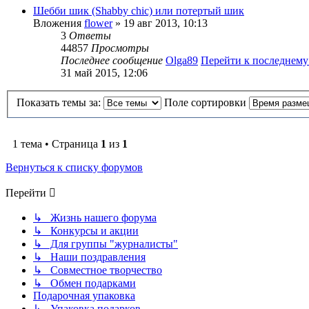
Шебби шик (Shabby chic) или потертый шик
Вложения
flower
» 19 авг 2013, 10:13
3
Ответы
44857
Просмотры
Последнее сообщение
Olga89
Перейти к последнем
31 май 2015, 12:06
Показать темы за:
Поле сортировки
1 тема • Страница
1
из
1
Вернуться к списку форумов
Перейти
↳ Жизнь нашего форума
↳ Конкурсы и акции
↳ Для группы "журналисты"
↳ Наши поздравления
↳ Совместное творчество
↳ Обмен подарками
Подарочная упаковка
↳ Упаковка подарков