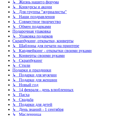
↳ Жизнь нашего форума
↳ Конкурсы и акции
↳ Для группы "журналисты"
↳ Наши поздравления
↳ Совместное творчество
↳ Обмен подарками
Подарочная упаковка
↳ Упаковка подарков
Скрапбукинг, открытки, конверты
↳ Шаблоны для печати на принтере
↳ Кардмейкинг - открытки своими руками
↳ Конверты своими руками
↳ Скрапбукинг
↳ Стили
Подарки и праздники
↳ Подарки для мужчин
↳ Подарки для женщин
↳ Новый год
↳ 14 февраля - день влюбленных
↳ Пасха
↳ Свадьба
↳ Подарки для детей
↳ День знаний - 1 сентября
↳ Масленница