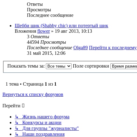
Ответы
Просмотры
Последнее сообщение
Шебби шик (Shabby chic) или потертый шик
Вложения
flower
» 19 авг 2013, 10:13
3
Ответы
44594
Просмотры
Последнее сообщение
Olga89
Перейти к последнем
31 май 2015, 12:06
Показать темы за:
Поле сортировки
1 тема • Страница
1
из
1
Вернуться к списку форумов
Перейти
↳ Жизнь нашего форума
↳ Конкурсы и акции
↳ Для группы "журналисты"
↳ Наши поздравления