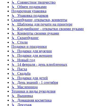
↳ Совместное творчество
↳ Обмен подарками
Подарочная упаковка
↳ Упаковка подарков
Скрапбукинг, открытки, конверты
↳ Шаблоны для печати на принтере
↳ Кардмейкинг - открытки своими руками
↳ Конверты своими руками
↳ Скрапбукинг
↳ Стили
Подарки и праздники
↳ Подарки для мужчин
↳ Подарки для женщин
↳ Новый год
↳ 14 февраля - день влюбленных
↳ Пасха
↳ Свадьба
↳ Подарки для детей
↳ День знаний - 1 сентября
↳ Масленница
Техники и виды рукоделия
↳ Вышивка
↳ Домашняя косметика
↳ Декупаж