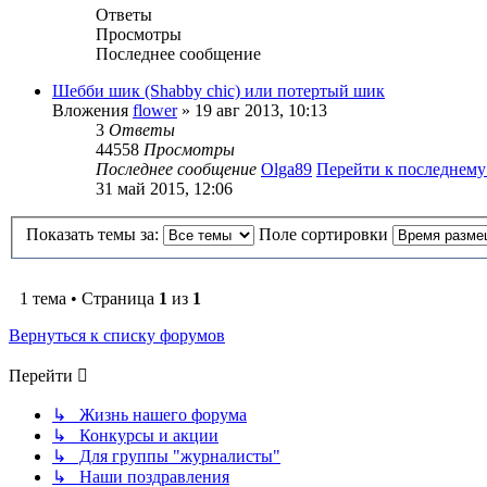
Ответы
Просмотры
Последнее сообщение
Шебби шик (Shabby chic) или потертый шик
Вложения
flower
» 19 авг 2013, 10:13
3
Ответы
44558
Просмотры
Последнее сообщение
Olga89
Перейти к последнем
31 май 2015, 12:06
Показать темы за:
Поле сортировки
1 тема • Страница
1
из
1
Вернуться к списку форумов
Перейти
↳ Жизнь нашего форума
↳ Конкурсы и акции
↳ Для группы "журналисты"
↳ Наши поздравления