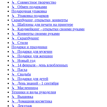
↳ Совместное творчество
↳ Обмен подарками
Подарочная упаковка
↳ Упаковка подарков
Скрапбукинг, открытки, конверты
↳ Шаблоны для печати на принтере
↳ Кардмейкинг - открытки своими руками
↳ Конверты своими руками
↳ Скрапбукинг
↳ Стили
Подарки и праздники
↳ Подарки для мужчин
↳ Подарки для женщин
↳ Новый год
↳ 14 февраля - день влюбленных
↳ Пасха
↳ Свадьба
↳ Подарки для детей
↳ День знаний - 1 сентября
↳ Масленница
Техники и виды рукоделия
↳ Вышивка
↳ Домашняя косметика
↳ Декупаж