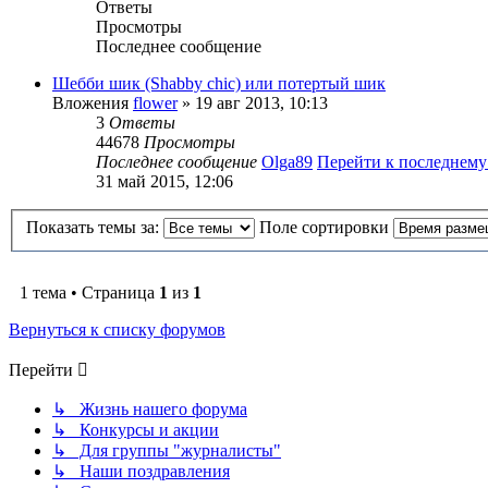
Ответы
Просмотры
Последнее сообщение
Шебби шик (Shabby chic) или потертый шик
Вложения
flower
» 19 авг 2013, 10:13
3
Ответы
44678
Просмотры
Последнее сообщение
Olga89
Перейти к последнем
31 май 2015, 12:06
Показать темы за:
Поле сортировки
1 тема • Страница
1
из
1
Вернуться к списку форумов
Перейти
↳ Жизнь нашего форума
↳ Конкурсы и акции
↳ Для группы "журналисты"
↳ Наши поздравления