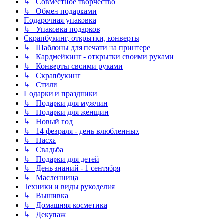
↳ Совместное творчество
↳ Обмен подарками
Подарочная упаковка
↳ Упаковка подарков
Скрапбукинг, открытки, конверты
↳ Шаблоны для печати на принтере
↳ Кардмейкинг - открытки своими руками
↳ Конверты своими руками
↳ Скрапбукинг
↳ Стили
Подарки и праздники
↳ Подарки для мужчин
↳ Подарки для женщин
↳ Новый год
↳ 14 февраля - день влюбленных
↳ Пасха
↳ Свадьба
↳ Подарки для детей
↳ День знаний - 1 сентября
↳ Масленница
Техники и виды рукоделия
↳ Вышивка
↳ Домашняя косметика
↳ Декупаж