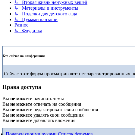
↳ Вторая жизнь ненужных вещей
↳ Материалы и инструменты
↳ Поделки для детского сада
↳ Цумами канзаши
Разное
↳ Флудилка
Кто сейчас на конференции
Сейчас этот форум просматривают: нет зарегистрированных по
Права доступа
Вы
не можете
начинать темы
Вы
не можете
отвечать на сообщения
Вы
не можете
редактировать свои сообщения
Вы
не можете
удалять свои сообщения
Вы
не можете
добавлять вложения
Подарки своими руками
Список форумов