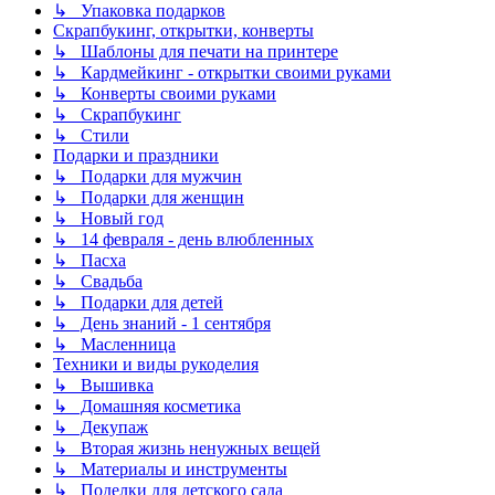
↳ Упаковка подарков
Скрапбукинг, открытки, конверты
↳ Шаблоны для печати на принтере
↳ Кардмейкинг - открытки своими руками
↳ Конверты своими руками
↳ Скрапбукинг
↳ Стили
Подарки и праздники
↳ Подарки для мужчин
↳ Подарки для женщин
↳ Новый год
↳ 14 февраля - день влюбленных
↳ Пасха
↳ Свадьба
↳ Подарки для детей
↳ День знаний - 1 сентября
↳ Масленница
Техники и виды рукоделия
↳ Вышивка
↳ Домашняя косметика
↳ Декупаж
↳ Вторая жизнь ненужных вещей
↳ Материалы и инструменты
↳ Поделки для детского сада