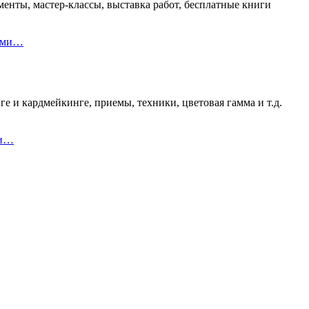
енты, мастер-классы, выставка работ, бесплатные книги
ками…
е и кардмейкинге, приемы, техники, цветовая гамма и т.д.
 и…