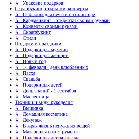
↳ Упаковка подарков
Скрапбукинг, открытки, конверты
↳ Шаблоны для печати на принтере
↳ Кардмейкинг - открытки своими руками
↳ Конверты своими руками
↳ Скрапбукинг
↳ Стили
Подарки и праздники
↳ Подарки для мужчин
↳ Подарки для женщин
↳ Новый год
↳ 14 февраля - день влюбленных
↳ Пасха
↳ Свадьба
↳ Подарки для детей
↳ День знаний - 1 сентября
↳ Масленница
Техники и виды рукоделия
↳ Вышивка
↳ Домашняя косметика
↳ Декупаж
↳ Вторая жизнь ненужных вещей
↳ Материалы и инструменты
↳ Поделки для детского сада