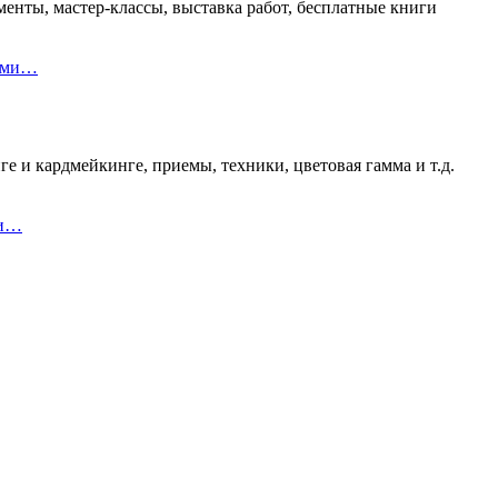
енты, мастер-классы, выставка работ, бесплатные книги
ками…
е и кардмейкинге, приемы, техники, цветовая гамма и т.д.
 и…