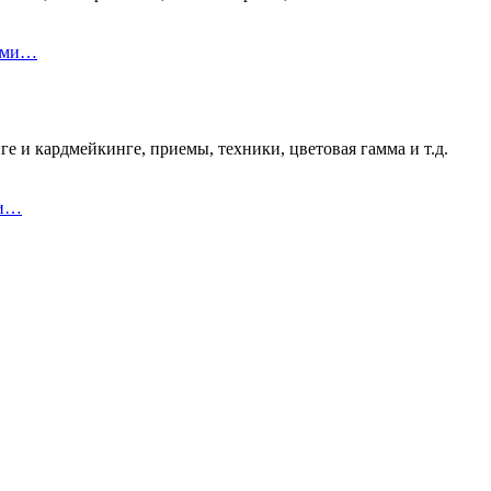
ками…
е и кардмейкинге, приемы, техники, цветовая гамма и т.д.
 и…