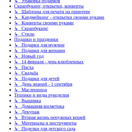
↳ Упаковка подарков
Скрапбукинг, открытки, конверты
↳ Шаблоны для печати на принтере
↳ Кардмейкинг - открытки своими руками
↳ Конверты своими руками
↳ Скрапбукинг
↳ Стили
Подарки и праздники
↳ Подарки для мужчин
↳ Подарки для женщин
↳ Новый год
↳ 14 февраля - день влюбленных
↳ Пасха
↳ Свадьба
↳ Подарки для детей
↳ День знаний - 1 сентября
↳ Масленница
Техники и виды рукоделия
↳ Вышивка
↳ Домашняя косметика
↳ Декупаж
↳ Вторая жизнь ненужных вещей
↳ Материалы и инструменты
↳ Поделки для детского сада