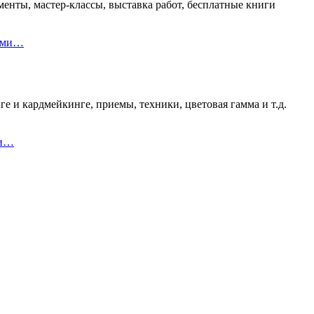
енты, мастер-классы, выставка работ, бесплатные книги
ками…
е и кардмейкинге, приемы, техники, цветовая гамма и т.д.
 и…