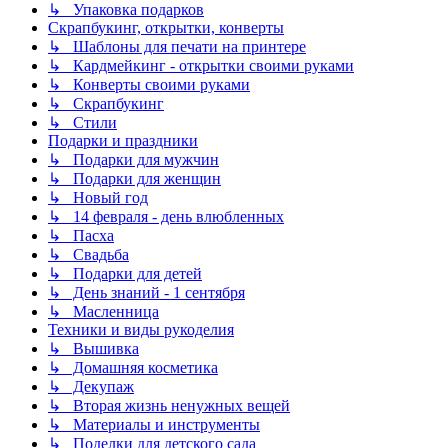
↳ Упаковка подарков
Скрапбукинг, открытки, конверты
↳ Шаблоны для печати на принтере
↳ Кардмейкинг - открытки своими руками
↳ Конверты своими руками
↳ Скрапбукинг
↳ Стили
Подарки и праздники
↳ Подарки для мужчин
↳ Подарки для женщин
↳ Новый год
↳ 14 февраля - день влюбленных
↳ Пасха
↳ Свадьба
↳ Подарки для детей
↳ День знаний - 1 сентября
↳ Масленница
Техники и виды рукоделия
↳ Вышивка
↳ Домашняя косметика
↳ Декупаж
↳ Вторая жизнь ненужных вещей
↳ Материалы и инструменты
↳ Поделки для детского сада