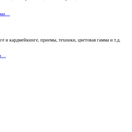
ками…
е и кардмейкинге, приемы, техники, цветовая гамма и т.д.
 и…