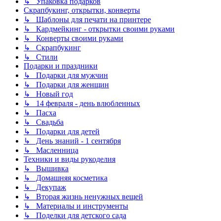
↳ Упаковка подарков
Скрапбукинг, открытки, конверты
↳ Шаблоны для печати на принтере
↳ Кардмейкинг - открытки своими руками
↳ Конверты своими руками
↳ Скрапбукинг
↳ Стили
Подарки и праздники
↳ Подарки для мужчин
↳ Подарки для женщин
↳ Новый год
↳ 14 февраля - день влюбленных
↳ Пасха
↳ Свадьба
↳ Подарки для детей
↳ День знаний - 1 сентября
↳ Масленница
Техники и виды рукоделия
↳ Вышивка
↳ Домашняя косметика
↳ Декупаж
↳ Вторая жизнь ненужных вещей
↳ Материалы и инструменты
↳ Поделки для детского сада