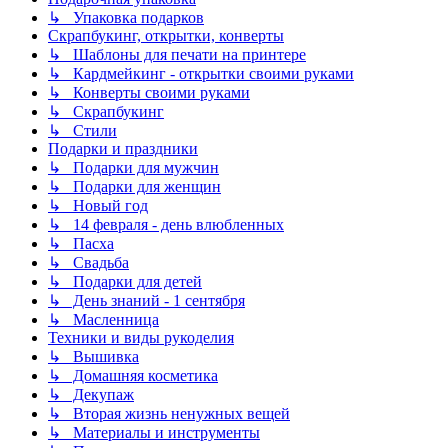
↳ Упаковка подарков
Скрапбукинг, открытки, конверты
↳ Шаблоны для печати на принтере
↳ Кардмейкинг - открытки своими руками
↳ Конверты своими руками
↳ Скрапбукинг
↳ Стили
Подарки и праздники
↳ Подарки для мужчин
↳ Подарки для женщин
↳ Новый год
↳ 14 февраля - день влюбленных
↳ Пасха
↳ Свадьба
↳ Подарки для детей
↳ День знаний - 1 сентября
↳ Масленница
Техники и виды рукоделия
↳ Вышивка
↳ Домашняя косметика
↳ Декупаж
↳ Вторая жизнь ненужных вещей
↳ Материалы и инструменты