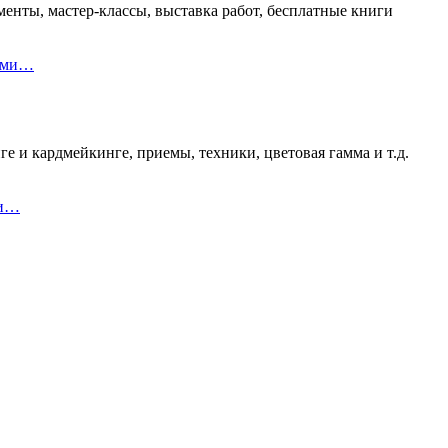
енты, мастер-классы, выставка работ, бесплатные книги
ками…
е и кардмейкинге, приемы, техники, цветовая гамма и т.д.
 и…