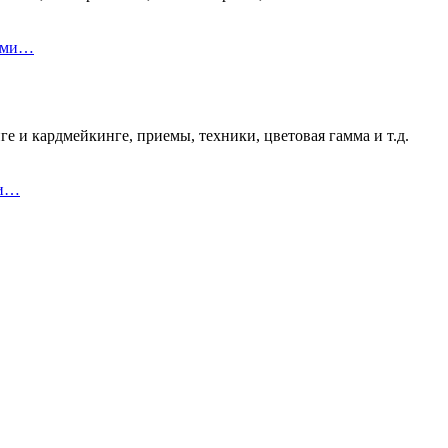
ками…
е и кардмейкинге, приемы, техники, цветовая гамма и т.д.
 и…