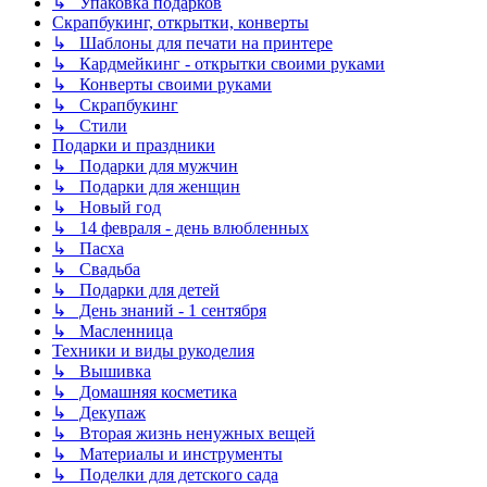
↳ Упаковка подарков
Скрапбукинг, открытки, конверты
↳ Шаблоны для печати на принтере
↳ Кардмейкинг - открытки своими руками
↳ Конверты своими руками
↳ Скрапбукинг
↳ Стили
Подарки и праздники
↳ Подарки для мужчин
↳ Подарки для женщин
↳ Новый год
↳ 14 февраля - день влюбленных
↳ Пасха
↳ Свадьба
↳ Подарки для детей
↳ День знаний - 1 сентября
↳ Масленница
Техники и виды рукоделия
↳ Вышивка
↳ Домашняя косметика
↳ Декупаж
↳ Вторая жизнь ненужных вещей
↳ Материалы и инструменты
↳ Поделки для детского сада