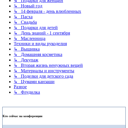
↳ Подарки для женщин
↳ Новый год
↳ 14 февраля - день влюбленных
↳ Пасха
↳ Свадьба
↳ Подарки для детей
↳ День знаний - 1 сентября
↳ Масленница
Техники и виды рукоделия
↳ Вышивка
↳ Домашняя косметика
↳ Декупаж
↳ Вторая жизнь ненужных вещей
↳ Материалы и инструменты
↳ Поделки для детского сада
↳ Цумами канзаши
Разное
↳ Флудилка
Кто сейчас на конференции