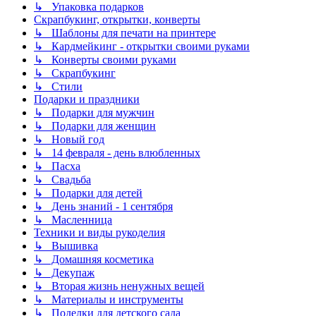
↳ Упаковка подарков
Скрапбукинг, открытки, конверты
↳ Шаблоны для печати на принтере
↳ Кардмейкинг - открытки своими руками
↳ Конверты своими руками
↳ Скрапбукинг
↳ Стили
Подарки и праздники
↳ Подарки для мужчин
↳ Подарки для женщин
↳ Новый год
↳ 14 февраля - день влюбленных
↳ Пасха
↳ Свадьба
↳ Подарки для детей
↳ День знаний - 1 сентября
↳ Масленница
Техники и виды рукоделия
↳ Вышивка
↳ Домашняя косметика
↳ Декупаж
↳ Вторая жизнь ненужных вещей
↳ Материалы и инструменты
↳ Поделки для детского сада