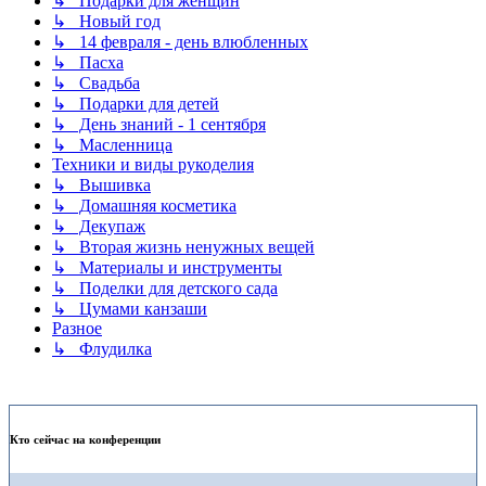
↳ Подарки для женщин
↳ Новый год
↳ 14 февраля - день влюбленных
↳ Пасха
↳ Свадьба
↳ Подарки для детей
↳ День знаний - 1 сентября
↳ Масленница
Техники и виды рукоделия
↳ Вышивка
↳ Домашняя косметика
↳ Декупаж
↳ Вторая жизнь ненужных вещей
↳ Материалы и инструменты
↳ Поделки для детского сада
↳ Цумами канзаши
Разное
↳ Флудилка
Кто сейчас на конференции