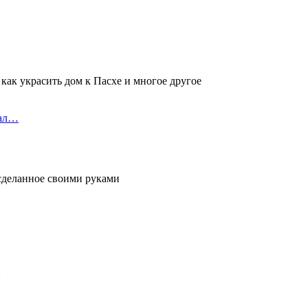
 как украсить дом к Пасхе и многое другое
хал…
 сделанное своими руками
и