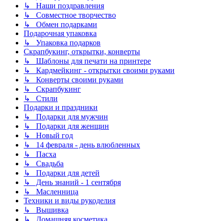
↳ Наши поздравления
↳ Совместное творчество
↳ Обмен подарками
Подарочная упаковка
↳ Упаковка подарков
Скрапбукинг, открытки, конверты
↳ Шаблоны для печати на принтере
↳ Кардмейкинг - открытки своими руками
↳ Конверты своими руками
↳ Скрапбукинг
↳ Стили
Подарки и праздники
↳ Подарки для мужчин
↳ Подарки для женщин
↳ Новый год
↳ 14 февраля - день влюбленных
↳ Пасха
↳ Свадьба
↳ Подарки для детей
↳ День знаний - 1 сентября
↳ Масленница
Техники и виды рукоделия
↳ Вышивка
↳ Домашняя косметика