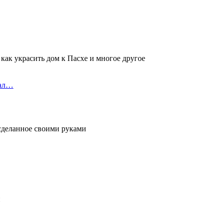
 как украсить дом к Пасхе и многое другое
хал…
 сделанное своими руками
и