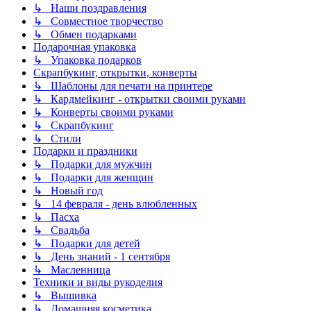
↳ Наши поздравления
↳ Совместное творчество
↳ Обмен подарками
Подарочная упаковка
↳ Упаковка подарков
Скрапбукинг, открытки, конверты
↳ Шаблоны для печати на принтере
↳ Кардмейкинг - открытки своими руками
↳ Конверты своими руками
↳ Скрапбукинг
↳ Стили
Подарки и праздники
↳ Подарки для мужчин
↳ Подарки для женщин
↳ Новый год
↳ 14 февраля - день влюбленных
↳ Пасха
↳ Свадьба
↳ Подарки для детей
↳ День знаний - 1 сентября
↳ Масленница
Техники и виды рукоделия
↳ Вышивка
↳ Домашняя косметика