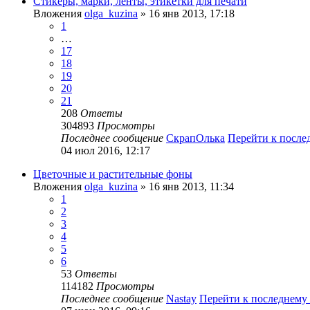
Стикеры, марки, ленты, этикетки для печати
Вложения
olga_kuzina
» 16 янв 2013, 17:18
1
…
17
18
19
20
21
208
Ответы
304893
Просмотры
Последнее сообщение
СкрапОлька
Перейти к посл
04 июл 2016, 12:17
Цветочные и растительные фоны
Вложения
olga_kuzina
» 16 янв 2013, 11:34
1
2
3
4
5
6
53
Ответы
114182
Просмотры
Последнее сообщение
Nastay
Перейти к последнему