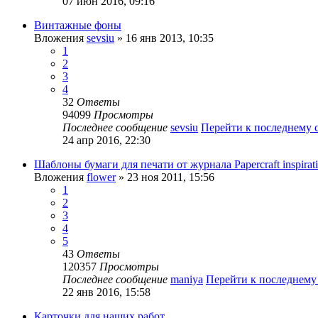
07 июн 2016, 09:16
Винтажные фоны
Вложения
sevsiu
» 16 янв 2013, 10:35
1
2
3
4
32
Ответы
94099
Просмотры
Последнее сообщение
sevsiu
Перейти к последнему
24 апр 2016, 22:30
Шаблоны бумаги для печати от журнала Papercraft inspirat
Вложения
flower
» 23 ноя 2011, 15:56
1
2
3
4
5
43
Ответы
120357
Просмотры
Последнее сообщение
maniya
Перейти к последнем
22 янв 2016, 15:58
Карточки для наших работ