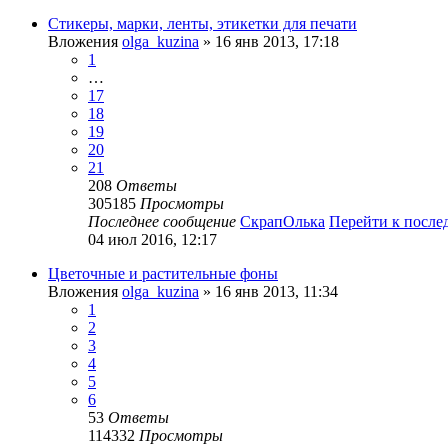
Стикеры, марки, ленты, этикетки для печати
Вложения
olga_kuzina
» 16 янв 2013, 17:18
1
…
17
18
19
20
21
208
Ответы
305185
Просмотры
Последнее сообщение
СкрапОлька
Перейти к посл
04 июл 2016, 12:17
Цветочные и растительные фоны
Вложения
olga_kuzina
» 16 янв 2013, 11:34
1
2
3
4
5
6
53
Ответы
114332
Просмотры