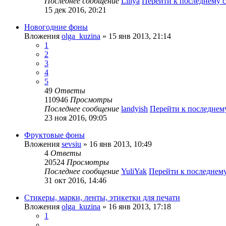
Последнее сообщение
Liliya
Перейти к последнему
15 дек 2016, 20:21
Новогодние фоны
Вложения
olga_kuzina
» 15 янв 2013, 21:14
1
2
3
4
5
49
Ответы
110946
Просмотры
Последнее сообщение
landyish
Перейти к последне
23 ноя 2016, 09:05
Фруктовые фоны
Вложения
sevsiu
» 16 янв 2013, 10:49
4
Ответы
20524
Просмотры
Последнее сообщение
YuliYak
Перейти к последнем
31 окт 2016, 14:46
Стикеры, марки, ленты, этикетки для печати
Вложения
olga_kuzina
» 16 янв 2013, 17:18
1
…