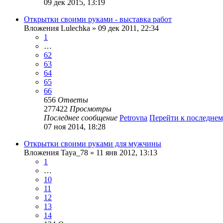
09 дек 2015, 13:19
Открытки своими руками - выставка работ
Вложения
Lulechka
» 09 дек 2011, 22:34
1
…
62
63
64
65
66
656
Ответы
277422
Просмотры
Последнее сообщение
Petrovna
Перейти к последне
07 ноя 2014, 18:28
Открытки своими руками для мужчины
Вложения
Taya_78
» 11 янв 2012, 13:13
1
…
10
11
12
13
14