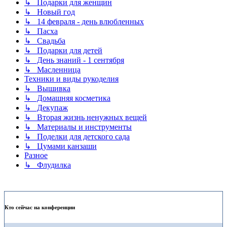
↳ Подарки для женщин
↳ Новый год
↳ 14 февраля - день влюбленных
↳ Пасха
↳ Свадьба
↳ Подарки для детей
↳ День знаний - 1 сентября
↳ Масленница
Техники и виды рукоделия
↳ Вышивка
↳ Домашняя косметика
↳ Декупаж
↳ Вторая жизнь ненужных вещей
↳ Материалы и инструменты
↳ Поделки для детского сада
↳ Цумами канзаши
Разное
↳ Флудилка
Кто сейчас на конференции