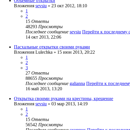
Объемные открытки
Вложения
sevsiu
» 23 окт 2012, 18:10
1
2
15
Ответы
48293
Просмотры
Последнее сообщение
sevsiu
Перейти к последнему
14 окт 2013, 22:06
Пасхальные открытки своими руками
Вложения
Lulechka
» 15 июн 2013, 20:22
1
2
3
27
Ответы
88655
Просмотры
Последнее сообщение
galianna
Перейти к последне
16 май 2013, 13:20
Открытка своими руками на крестины, крещение
Вложения
sevsiu
» 03 мар 2013, 14:19
1
2
15
Ответы
56542
Просмотры
Последнее сообщение
скорпик
Перейти к последне