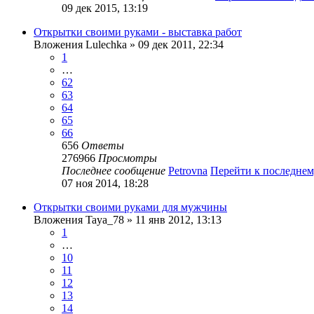
09 дек 2015, 13:19
Открытки своими руками - выставка работ
Вложения
Lulechka
» 09 дек 2011, 22:34
1
…
62
63
64
65
66
656
Ответы
276966
Просмотры
Последнее сообщение
Petrovna
Перейти к последне
07 ноя 2014, 18:28
Открытки своими руками для мужчины
Вложения
Taya_78
» 11 янв 2012, 13:13
1
…
10
11
12
13
14