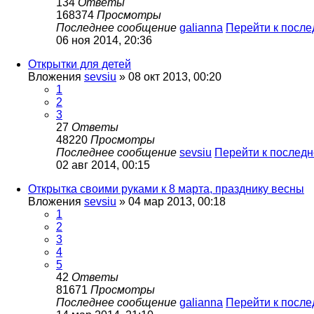
134
Ответы
168374
Просмотры
Последнее сообщение
galianna
Перейти к посл
06 ноя 2014, 20:36
Открытки для детей
Вложения
sevsiu
» 08 окт 2013, 00:20
1
2
3
27
Ответы
48220
Просмотры
Последнее сообщение
sevsiu
Перейти к послед
02 авг 2014, 00:15
Открытка своими руками к 8 марта, празднику весны
Вложения
sevsiu
» 04 мар 2013, 00:18
1
2
3
4
5
42
Ответы
81671
Просмотры
Последнее сообщение
galianna
Перейти к посл