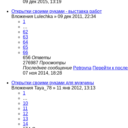
09 дек 2015, 13:19
Открытки своими руками - выставка работ
Вложения
Lulechka
» 09 дек 2011, 22:34
1
…
62
63
64
65
66
656
Ответы
276987
Просмотры
Последнее сообщение
Petrovna
Перейти к посл
07 ноя 2014, 18:28
Открытки своими руками для мужчины
Вложения
Taya_78
» 11 янв 2012, 13:13
1
…
10
11
12
13
14