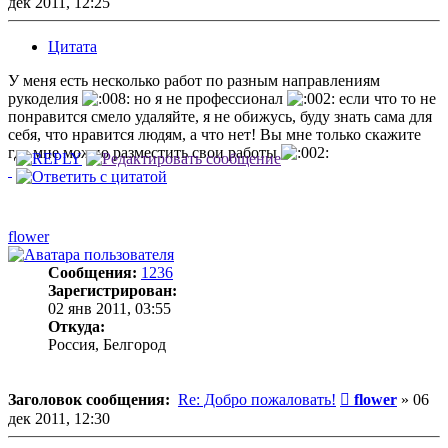
дек 2011, 12:25
Цитата
У меня есть несколько работ по разным направлениям
рукоделия
но я не профессионал
если что то не
понравится смело удаляйте, я не обижусь, буду знать сама для
себя, что нравится людям, а что нет! Вы мне только скажите
где мне можно разместить свои работы
flower
Сообщения:
1236
Зарегистрирован:
02 янв 2011, 03:55
Откуда:
Россия, Белгород
Сообщение
Заголовок сообщения:
Re: Добро пожаловать!
flower
»
06
дек 2011, 12:30