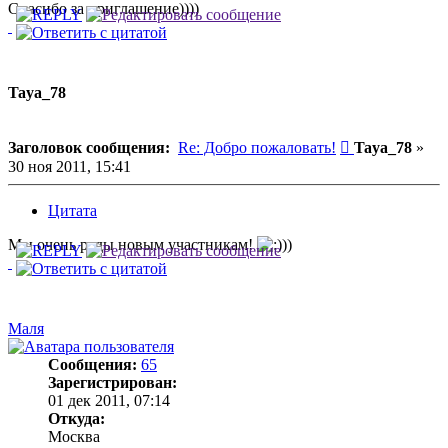
Спасибо за приглашение))))
Taya_78
Сообщение
Заголовок сообщения:
Re: Добро пожаловать!
Taya_78
»
30 ноя 2011, 15:41
Цитата
Мы очень рады новым участникам!
))
Маля
Сообщения:
65
Зарегистрирован:
01 дек 2011, 07:14
Откуда:
Москва