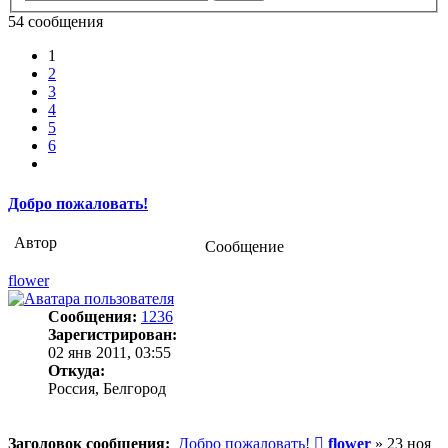
54 сообщения
1
2
3
4
5
6
След.
Добро пожаловать!
Автор
Сообщение
flower
Сообщения:
1236
Зарегистрирован:
02 янв 2011, 03:55
Откуда:
Россия, Белгород
Сообщение
Заголовок сообщения:
Добро пожаловать!
flower
»
23 ноя