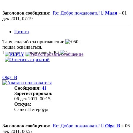
Сообщение
Заголовок сообщения:
Re: Добро пожаловать!
Маля
»
01
дек 2011, 07:19
Цитата
Таня, спасибо за приглашение
пошла осваиваться.
Тро ло ло - я водитель НЛО
Olga_B
Сообщения:
41
Зарегистрирован:
06 дек 2011, 00:15
Откуда:
Санкт-Петербург
Сообщение
Заголовок сообщения:
Re: Добро пожаловать!
Olga_B
»
06
дек 2011, 00:57