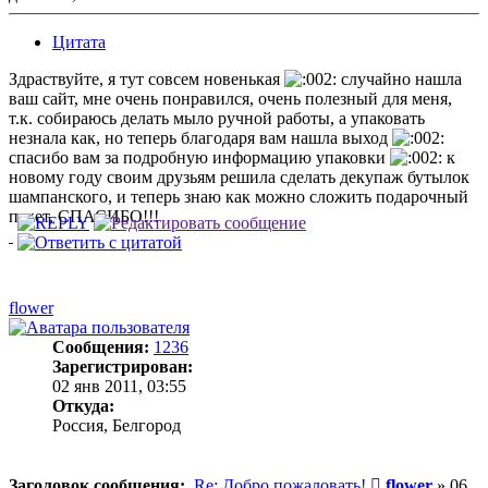
Цитата
Здраствуйте, я тут совсем новенькая
случайно нашла
ваш сайт, мне очень понравился, очень полезный для меня,
т.к. собираюсь делать мыло ручной работы, а упаковать
незнала как, но теперь благодаря вам нашла выход
спасибо вам за подробную информацию упаковки
к
новому году своим друзьям решила сделать декупаж бутылок
шампанского, и теперь знаю как можно сложить подарочный
пакет, СПАСИБО!!!
flower
Сообщения:
1236
Зарегистрирован:
02 янв 2011, 03:55
Откуда:
Россия, Белгород
Сообщение
Заголовок сообщения:
Re: Добро пожаловать!
flower
»
06