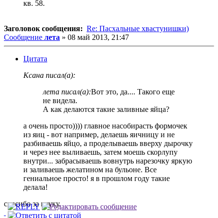
кв. 58.
Заголовок сообщения:
Re: Пасхальные хвастунишки)
Сообщение
лета
»
08 май 2013, 21:47
Цитата
Ксана писал(а):
лета писал(а):
Вот это, да.... Такого еще
не видела.
А как делаются такие заливные яйца?
а очень просто)))) главное насобирасть формочек
из яиц - вот например, делаешь яичницу и не
разбиваешь яйцо, а проделываешь вверху дырочку
и через нее выливаешь, затем моешь скорлупу
внутри... забрасываешь вовнутрь нарезочку яркую
и заливаешь желатином на бульоне. Все
гениальное просто! я в прошлом году такие
делала!
спасибо за науку.