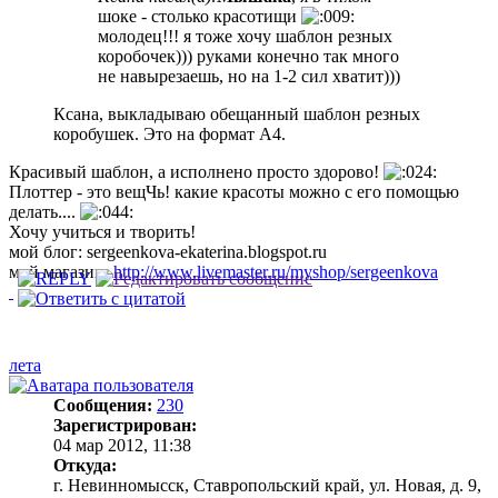
шоке - столько красотищи
молодец!!! я тоже хочу шаблон резных
коробочек))) руками конечно так много
не навырезаешь, но на 1-2 сил хватит)))
Ксана, выкладываю обещанный шаблон резных
коробушек. Это на формат А4.
Красивый шаблон, а исполнено просто здорово!
Плоттер - это вещЧь! какие красоты можно с его помощью
делать....
Хочу учиться и творить!
мой блог: sergeenkova-ekaterina.blogspot.ru
мой магазин:
http://www.livemaster.ru/myshop/sergeenkova
лета
Сообщения:
230
Зарегистрирован:
04 мар 2012, 11:38
Откуда:
г. Невинномысск, Ставропольский край, ул. Новая, д. 9,