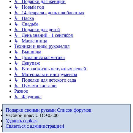
↳ Подарки для женщин
↳ Новый год
↳ 14 февраля - день влюбленных
↳ Пасха
↳ Свадьба
↳ Подарки для детей
↳ День знаний - 1 сентября
↳ Масленница
Техники и виды рукоделия
↳ Вышивка
↳ Домашняя косметика
↳ Декупаж
↳ Вторая жизнь ненужных вещей
↳ Материалы и инструменты
↳ Поделки для детского сада
↳ Цумами канзаши
Разное
↳ Флудилка
Подарки своими руками
Список форумов
Часовой пояс:
UTC+03:00
Удалить cookies
Связаться с администрацией