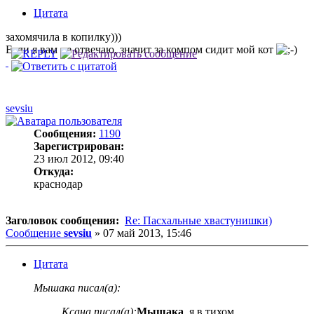
Цитата
захомячила в копилку)))
Если я вам не отвечаю, значит за компом сидит мой кот
sevsiu
Сообщения:
1190
Зарегистрирован:
23 июл 2012, 09:40
Откуда:
краснодар
Заголовок сообщения:
Re: Пасхальные хвастунишки)
Сообщение
sevsiu
»
07 май 2013, 15:46
Цитата
Мышака писал(а):
Ксана писал(а):
Мышака
, я в тихом