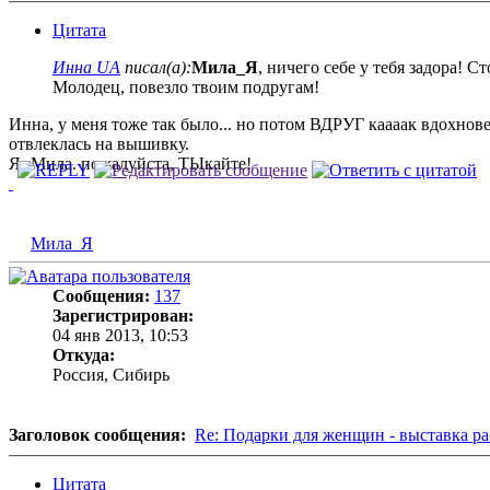
Цитата
Инна UA
писал(а):
Мила_Я
, ничего себе у тебя задора! С
Молодец, повезло твоим подругам!
Инна, у меня тоже так было... но потом ВДРУГ каааак вдохнов
отвлеклась на вышивку.
Я- Мила. пожалуйста, ТЫкайте!
Мила_Я
Сообщения:
137
Зарегистрирован:
04 янв 2013, 10:53
Откуда:
Россия, Сибирь
Заголовок сообщения:
Re: Подарки для женщин - выставка ра
Цитата