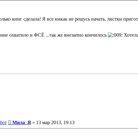
только книг сделала! Я все никак не решусь начать, листки приго
ение охватило и ФСЁ ...так же внезапно кончилось
Хотела
Сообщение
бот
Мила_Я
»
13 мар 2013, 19:13