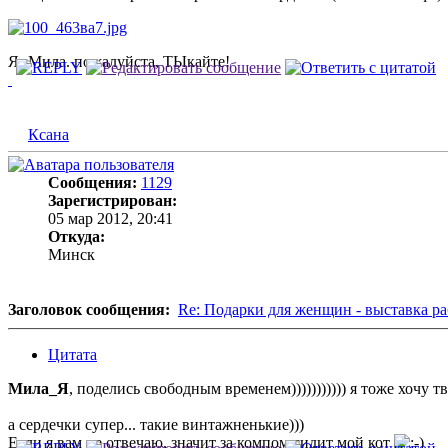
Я- Мила. пожалуйста, ТЫкайте!
Ксана
Сообщения:
1129
Зарегистрирован:
05 мар 2012, 20:41
Откуда:
Минск
Заголовок сообщения:
Re: Подарки для женщин - выставка ра
Цитата
Мила_Я
, поделись свободным временем))))))))))) я тоже хочу тв
а сердечки супер... такие винтажненькие)))
Если я вам не отвечаю, значит за компом сидит мой кот