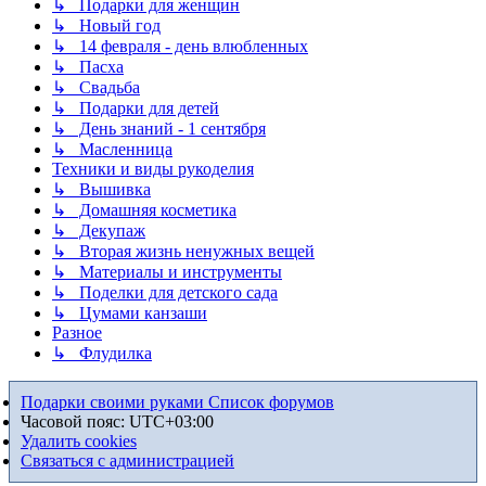
↳ Подарки для женщин
↳ Новый год
↳ 14 февраля - день влюбленных
↳ Пасха
↳ Свадьба
↳ Подарки для детей
↳ День знаний - 1 сентября
↳ Масленница
Техники и виды рукоделия
↳ Вышивка
↳ Домашняя косметика
↳ Декупаж
↳ Вторая жизнь ненужных вещей
↳ Материалы и инструменты
↳ Поделки для детского сада
↳ Цумами канзаши
Разное
↳ Флудилка
Подарки своими руками
Список форумов
Часовой пояс:
UTC+03:00
Удалить cookies
Связаться с администрацией