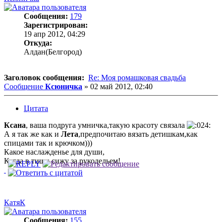
Сообщения:
179
Зарегистрирован:
19 апр 2012, 04:29
Откуда:
Алдан(Белгород)
Заголовок сообщения:
Re: Моя ромашковая свадьба
Сообщение
Ксюничка
»
02 май 2012, 02:40
Цитата
Ксана
, ваша подруга умничка,такую красоту связала
А я так же как и
Лета
,предпочитаю вязать детишкам,как
спицами так и крючком)))
Какое наслажденье для души,
Когда в тиши сижу за рукодельем!
КатяК
Сообщения:
155