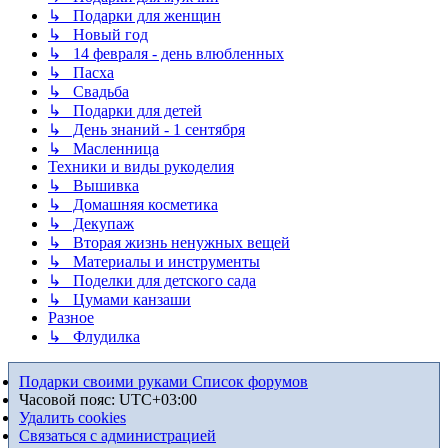
↳ Подарки для женщин
↳ Новый год
↳ 14 февраля - день влюбленных
↳ Пасха
↳ Свадьба
↳ Подарки для детей
↳ День знаний - 1 сентября
↳ Масленница
Техники и виды рукоделия
↳ Вышивка
↳ Домашняя косметика
↳ Декупаж
↳ Вторая жизнь ненужных вещей
↳ Материалы и инструменты
↳ Поделки для детского сада
↳ Цумами канзаши
Разное
↳ Флудилка
Подарки своими руками
Список форумов
Часовой пояс:
UTC+03:00
Удалить cookies
Связаться с администрацией