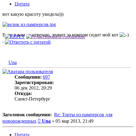
Цитата
вот какую красоту увидела)))
Если я вам не отвечаю, значит за компом сидит мой кот
Una
Сообщения:
697
Зарегистрирован:
06 дек 2012, 20:29
Откуда:
Санкт-Петербург
Заголовок сообщения:
Re: Торты из памперсов для
Сообщение
новорожденных
Una
»
05 мар 2013, 21:49
Цитата