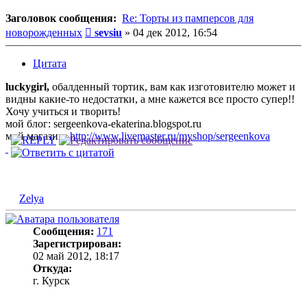
Заголовок сообщения:
Re: Торты из памперсов для
Сообщение
новорожденных
sevsiu
»
04 дек 2012, 16:54
Цитата
luckygirl,
обалденный тортик, вам как изготовителю может и
видны какие-то недостатки, а мне кажется все просто супер!!
Хочу учиться и творить!
мой блог: sergeenkova-ekaterina.blogspot.ru
мой магазин:
http://www.livemaster.ru/myshop/sergeenkova
Zelya
Сообщения:
171
Зарегистрирован:
02 май 2012, 18:17
Откуда:
г. Курск