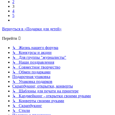
2
3
4
5
След.
Вернуться в «Подарки для детей»
Перейти
↳ Жизнь нашего форума
↳ Конкурсы и акции
↳ Для группы "журналисты"
↳ Наши поздравления
↳ Совместное творчество
↳ Обмен подарками
Подарочная упаковка
↳ Упаковка подарков
Скрапбукинг, открытки, конверты
↳ Шаблоны для печати на принтере
↳ Кардмейкинг - открытки своими руками
↳ Конверты своими руками
↳ Скрапбукинг
↳ Стили