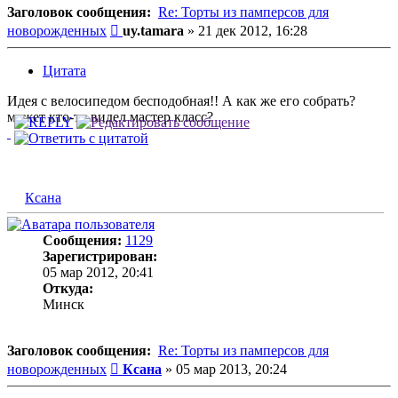
Заголовок сообщения:
Re: Торты из памперсов для
Сообщение
новорожденных
uy.tamara
»
21 дек 2012, 16:28
Цитата
Идея с велосипедом бесподобная!! А как же его собрать?
может кто-то видел мастер класс?
Ксана
Сообщения:
1129
Зарегистрирован:
05 мар 2012, 20:41
Откуда:
Минск
Заголовок сообщения:
Re: Торты из памперсов для
Сообщение
новорожденных
Ксана
»
05 мар 2013, 20:24