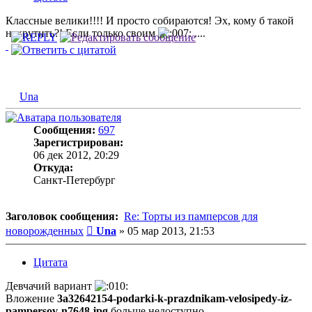
Классные велики!!!! И просто собираются! Эх, кому б такой
накрутить?! Если только своим
....
Una
Сообщения:
697
Зарегистрирован:
06 дек 2012, 20:29
Откуда:
Санкт-Петербург
Заголовок сообщения:
Re: Торты из памперсов для
Сообщение
новорожденных
Una
»
05 мар 2013, 21:53
Цитата
Девчачий вариант
Вложение
3a32642154-podarki-k-prazdnikam-velosipedy-iz-
pampersov-n7648.jpg
больше недоступно