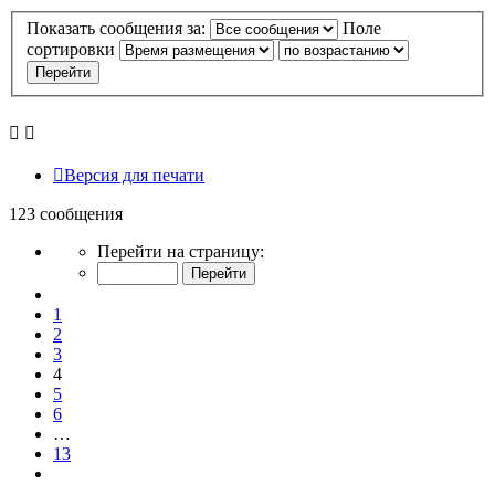
Показать сообщения за:
Поле
сортировки
Версия для печати
123 сообщения
Страница
Перейти на страницу:
4
из
Пред.
13
1
2
3
4
5
6
…
13
След.