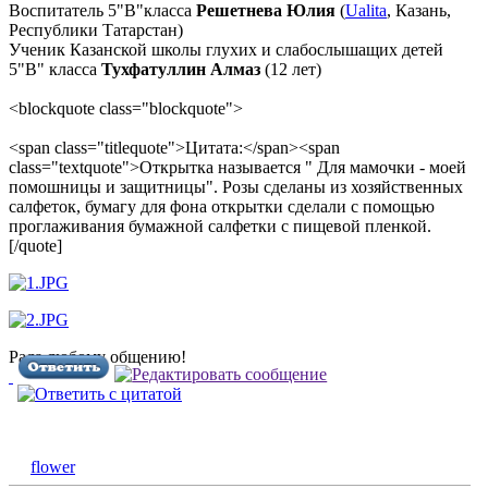
Воспитатель 5"В"класса
Решетнева Юлия
(
Ualita
, Казань,
Республики Татарстан)
Ученик Казанской школы глухих и слабослышащих детей
5"В" класса
Тухфатуллин Алмаз
(12 лет)
<blockquote class="blockquote">
<span class="titlequote">Цитата:</span><span
class="textquote">Открытка называется " Для мамочки - моей
помошницы и защитницы". Розы сделаны из хозяйственных
салфеток, бумагу для фона открытки сделали с помощью
проглаживания бумажной салфетки с пищевой пленкой.
[/quote]
Рада любому общению!
flower