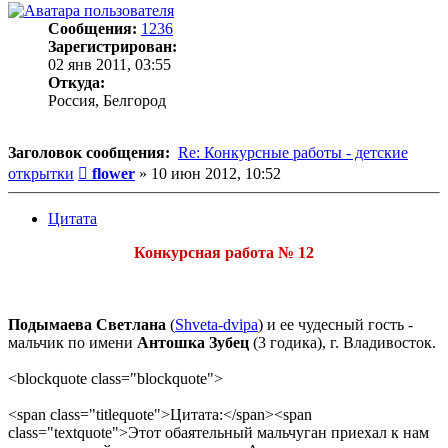
Сообщения:
1236
Зарегистрирован:
02 янв 2011, 03:55
Откуда:
Россия, Белгород
Заголовок сообщения:
Re: Конкурсные работы - детские
Сообщение
открытки
flower
»
10 июн 2012, 10:52
Цитата
Конкурсная работа № 12
Подымаева Светлана
(
Shveta-dvipa
) и ее чудесный гость -
мальчик по имени
Антошка Зубец
(3 годика), г. Владивосток.
<blockquote class="blockquote">
<span class="titlequote">Цитата:</span><span
class="textquote">Этот обаятельный мальчуган приехал к нам