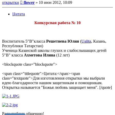
Сообщение
открытки
flower
»
10 июн 2012, 10:09
Цитата
Конкурсная работа № 10
Воспитатель 5"В"класса
Решетнева Юлия
(
Ualita
, Казань,
Республики Татарстан)
Ученица Казанской школы глухих и слабослышащих детей
5"В" класса
Ахметова Илина
(12 лет)
<blockquote class="blockquote">
<span class="titlequote">Цитата:</span><span
class="textquote">Для изготовления открытки мы выбрали
идею благодарности нашим защитникам и помощникам.
Открытка называется "Божья любовь защищает меня". [/quote]
Рада любому общению!