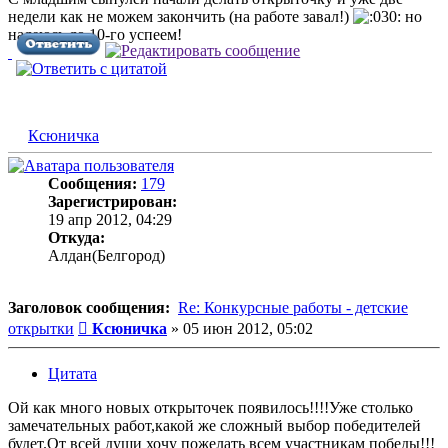
недели как не можем закончить (на работе завал!)
но
надеюсь до 10-го успеем!
Ксюничка
Сообщения:
179
Зарегистрирован:
19 апр 2012, 04:29
Откуда:
Алдан(Белгород)
Заголовок сообщения:
Re: Конкурсные работы - детские
Сообщение
открытки
Ксюничка
»
05 июн 2012, 05:02
Цитата
Ой как много новых открыточек появилось!!!!Уже столько
замечательных работ,какой же сложный выбор победителей
будет.От всей души хочу пожелать всем участникам победы!!!