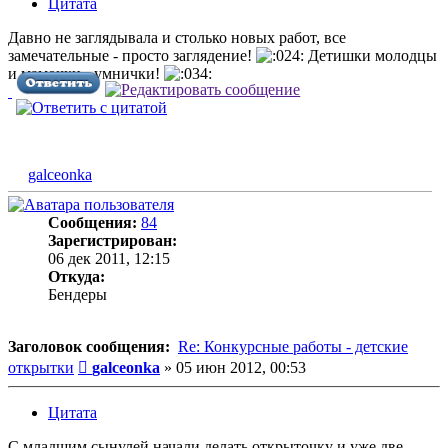
Цитата
Давно не заглядывала и столько новых работ, все
замечательные - просто заглядение!
Детишки молодцы
и мамочки - умнички!
galceonka
Сообщения:
84
Зарегистрирован:
06 дек 2011, 12:15
Откуда:
Бендеры
Заголовок сообщения:
Re: Конкурсные работы - детские
Сообщение
открытки
galceonka
»
05 июн 2012, 00:53
Цитата
С младшим сынулей начали делать открыточку и уже две