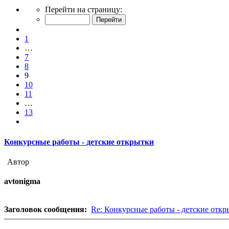
Страница
Перейти на страницу:
9
из
Пред.
13
1
…
7
8
9
10
11
…
13
След.
Конкурсные работы - детские открытки
Автор
avtonigma
Заголовок сообщения:
Re: Конкурсные работы - детские откр