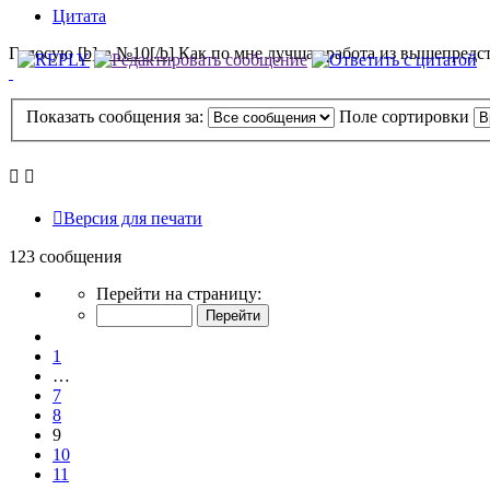
Цитата
Голосую [
b]за №10[/b]
Как по мне лучшая работа из вышепредс
Показать сообщения за:
Поле сортировки
Версия для печати
123 сообщения
Страница
Перейти на страницу:
9
из
Пред.
13
1
…
7
8
9
10
11