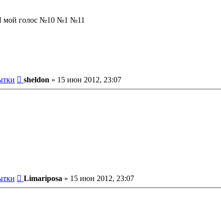
ой голос №10 №1 №11
Сообщение
ытки
sheldon
»
15 июн 2012, 23:07
Сообщение
ытки
Limariposa
»
15 июн 2012, 23:07