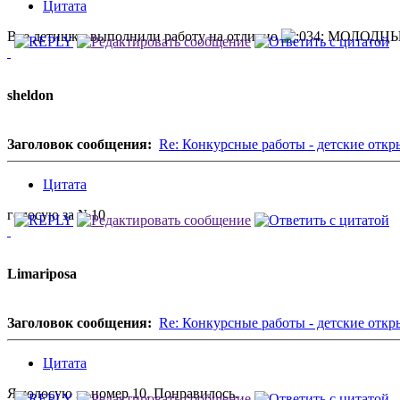
Цитата
Все детишки выполнили работу на отлично
МОЛОДЦЫ м
sheldon
Заголовок сообщения:
Re: Конкурсные работы - детские откр
Цитата
голосую за №10
Limariposa
Заголовок сообщения:
Re: Конкурсные работы - детские откр
Цитата
Я голосую за номер 10. Понравилось.