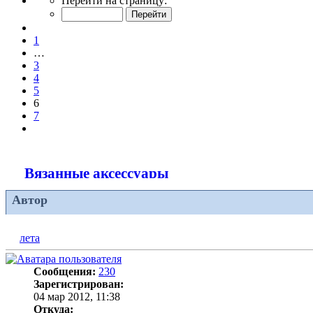
Перейти на страницу:
6
из
Пред.
7
1
…
3
4
5
6
7
След.
Вязанные аксессуары
Автор
лета
Сообщения:
230
Зарегистрирован:
04 мар 2012, 11:38
Откуда: