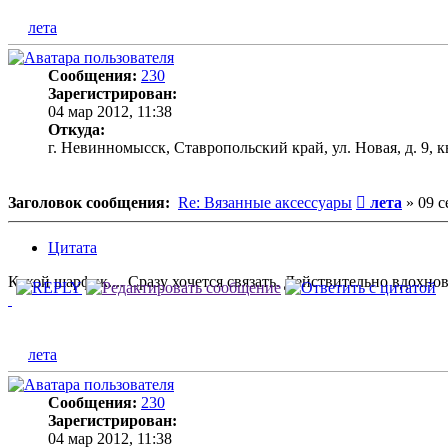
лета
Сообщения:
230
Зарегистрирован:
04 мар 2012, 11:38
Откуда:
г. Невинномысск, Ставропольский край, ул. Новая, д. 9, кв
Сообщение
Заголовок сообщения:
Re: Вязанные аксессуары
лета
»
09 с
Цитата
Какой шарфик.... Сразу хочется связать. Действительно вдохнов
лета
Сообщения:
230
Зарегистрирован:
04 мар 2012, 11:38