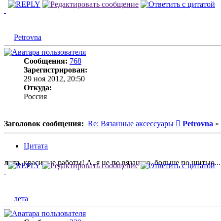
Petrovna
Сообщения:
768
Зарегистрирован:
29 ноя 2012, 20:50
Откуда:
Россия
Сообщение
Заголовок сообщения:
Re: Вязанные аксессуары
Petrovna
»
Цитата
лета
, красивые работы! А, я не по вязанию, больше по шитью...
лета