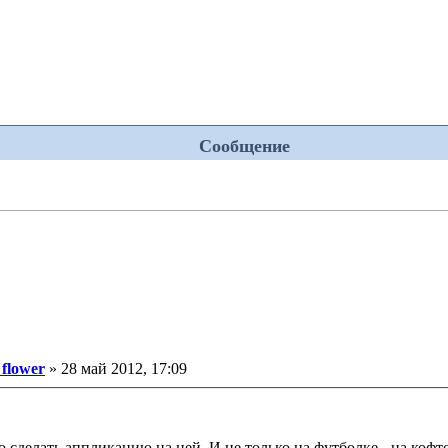
Сообщение
Сообщение
flower
»
28 май 2012, 17:09
делать аппликацию на ней. И не только на футболке - на кофточк