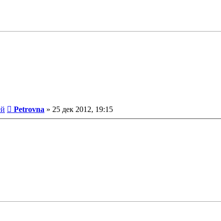
Сообщение
ей
Petrovna
»
25 дек 2012, 19:15