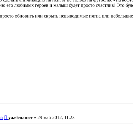
цию его любимых героев и малыш будет просто счастлив! Это бу
х просто обновить или скрыть невыводимые пятна или небольшие
Сообщение
ей
ya.elenamer
»
29 май 2012, 11:23