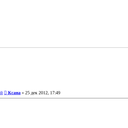
Сообщение
ей
Ксана
»
25 дек 2012, 17:49