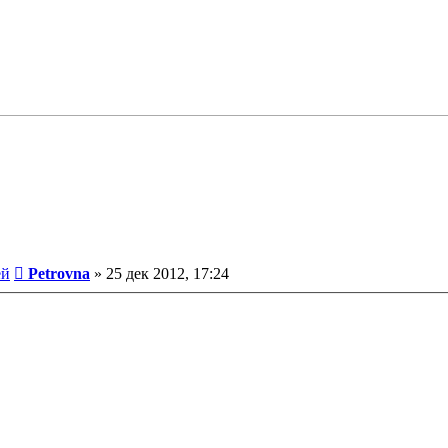
Сообщение
ей
Petrovna
»
25 дек 2012, 17:24