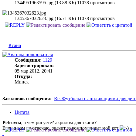
1344951963595.jpg (13.88 КБ) 11078 просмотров
1345367032623.jpg (16.71 КБ) 11078 просмотров
Ксана
Сообщения:
1129
Зарегистрирован:
05 мар 2012, 20:41
Откуда:
Минск
Заголовок сообщения:
Re: Футболки с аппликациями для дет
Цитата
Petrovna
, а чем рисуете? акрилом для ткани?
Если я вам не отвечаю, значит за компом сидит мой кот