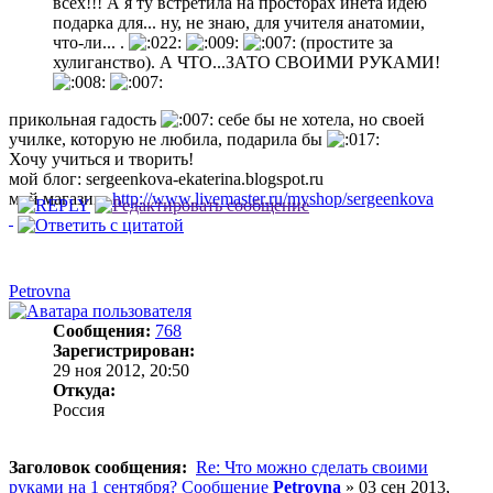
всех!!! А я ту встретила на просторах инета идею
подарка для... ну, не знаю, для учителя анатомии,
что-ли... .
(простите за
хулиганство). А ЧТО...ЗАТО СВОИМИ РУКАМИ!
прикольная гадость
себе бы не хотела, но своей
училке, которую не любила, подарила бы
Хочу учиться и творить!
мой блог: sergeenkova-ekaterina.blogspot.ru
мой магазин:
http://www.livemaster.ru/myshop/sergeenkova
Petrovna
Сообщения:
768
Зарегистрирован:
29 ноя 2012, 20:50
Откуда:
Россия
Заголовок сообщения:
Re: Что можно сделать своими
руками на 1 сентября?
Сообщение
Petrovna
»
03 сен 2013,