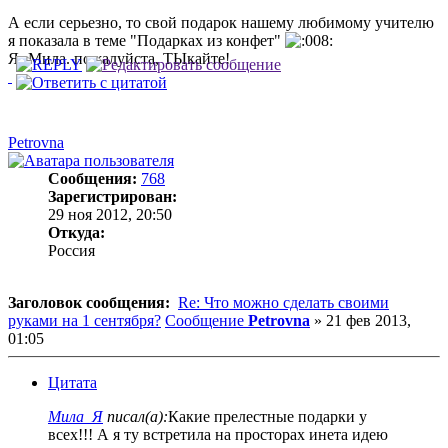
А если серьезно, то свой подарок нашему любимому учителю
я показала в теме "Подарках из конфет"
Я- Мила. пожалуйста, ТЫкайте!
Petrovna
Сообщения:
768
Зарегистрирован:
29 ноя 2012, 20:50
Откуда:
Россия
Заголовок сообщения:
Re: Что можно сделать своими
руками на 1 сентября?
Сообщение
Petrovna
»
21 фев 2013,
01:05
Цитата
Мила_Я
писал(а):
Какие прелестные подарки у
всех!!! А я ту встретила на просторах инета идею