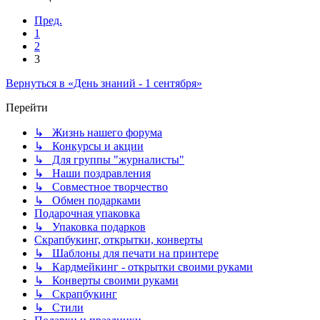
Пред.
1
2
3
Вернуться в «День знаний - 1 сентября»
Перейти
↳ Жизнь нашего форума
↳ Конкурсы и акции
↳ Для группы "журналисты"
↳ Наши поздравления
↳ Совместное творчество
↳ Обмен подарками
Подарочная упаковка
↳ Упаковка подарков
Скрапбукинг, открытки, конверты
↳ Шаблоны для печати на принтере
↳ Кардмейкинг - открытки своими руками
↳ Конверты своими руками
↳ Скрапбукинг
↳ Стили