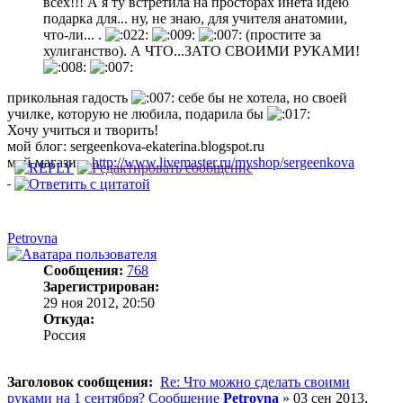
всех!!! А я ту встретила на просторах инета идею
подарка для... ну, не знаю, для учителя анатомии,
что-ли... .
(простите за
хулиганство). А ЧТО...ЗАТО СВОИМИ РУКАМИ!
прикольная гадость
себе бы не хотела, но своей
училке, которую не любила, подарила бы
Хочу учиться и творить!
мой блог: sergeenkova-ekaterina.blogspot.ru
мой магазин:
http://www.livemaster.ru/myshop/sergeenkova
Petrovna
Сообщения:
768
Зарегистрирован:
29 ноя 2012, 20:50
Откуда:
Россия
Заголовок сообщения:
Re: Что можно сделать своими
руками на 1 сентября?
Сообщение
Petrovna
»
03 сен 2013,