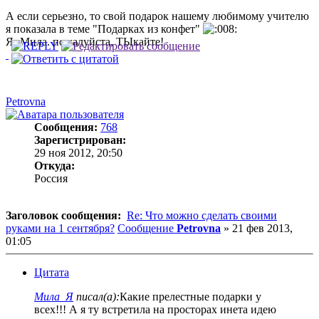
А если серьезно, то свой подарок нашему любимому учителю
я показала в теме "Подарках из конфет"
Я- Мила. пожалуйста, ТЫкайте!
Petrovna
Сообщения:
768
Зарегистрирован:
29 ноя 2012, 20:50
Откуда:
Россия
Заголовок сообщения:
Re: Что можно сделать своими
руками на 1 сентября?
Сообщение
Petrovna
»
21 фев 2013,
01:05
Цитата
Мила_Я
писал(а):
Какие прелестные подарки у
всех!!! А я ту встретила на просторах инета идею