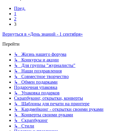
Пред.
1
2
3
Вернуться в «День знаний - 1 сентября»
Перейти
↳ Жизнь нашего форума
↳ Конкурсы и акции
↳ Для группы "журналисты"
↳ Наши поздравления
↳ Совместное творчество
↳ Обмен подарками
Подарочная упаковка
↳ Упаковка подарков
Скрапбукинг, открытки, конверты
↳ Шаблоны для печати на принтере
↳ Кардмейкинг - открытки своими руками
↳ Конверты своими руками
↳ Скрапбукинг
↳ Стили