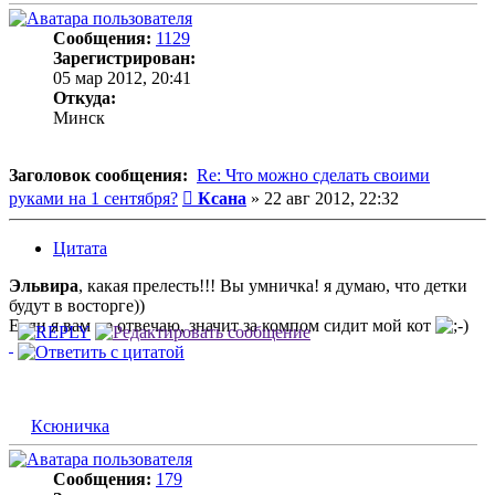
Сообщения:
1129
Зарегистрирован:
05 мар 2012, 20:41
Откуда:
Минск
Заголовок сообщения:
Re: Что можно сделать своими
Сообщение
руками на 1 сентября?
Ксана
»
22 авг 2012, 22:32
Цитата
Эльвира
, какая прелесть!!! Вы умничка! я думаю, что детки
будут в восторге))
Если я вам не отвечаю, значит за компом сидит мой кот
Ксюничка
Сообщения:
179