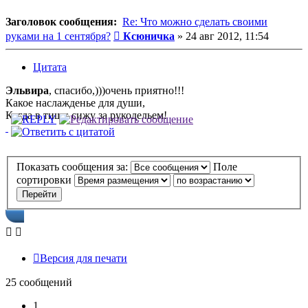
Заголовок сообщения:
Re: Что можно сделать своими
Сообщение
руками на 1 сентября?
Ксюничка
»
24 авг 2012, 11:54
Цитата
Эльвира
, спасибо,)))очень приятно!!!
Какое наслажденье для души,
Когда в тиши сижу за рукодельем!
Показать сообщения за:
Поле
сортировки
Версия для печати
25 сообщений
1