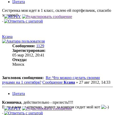
Цитата
Сестренка моя идет в 1 класс, склею ей портфельчик, спасибо
за идею))
Ксана
Сообщения:
1129
Зарегистрирован:
05 мар 2012, 20:41
Откуда:
Минск
Заголовок сообщения:
Re: Что можно сделать своими
руками на 1 сентября?
Сообщение
Ксана
»
27 авг 2012, 14:33
Цитата
Ксюничка
, действительно - прелесть!!!!
Если я вам не отвечаю, значит за компом сидит мой кот