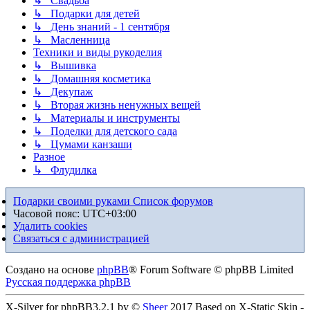
↳ Свадьба
↳ Подарки для детей
↳ День знаний - 1 сентября
↳ Масленница
Техники и виды рукоделия
↳ Вышивка
↳ Домашняя косметика
↳ Декупаж
↳ Вторая жизнь ненужных вещей
↳ Материалы и инструменты
↳ Поделки для детского сада
↳ Цумами канзаши
Разное
↳ Флудилка
Подарки своими руками
Список форумов
Часовой пояс:
UTC+03:00
Удалить cookies
Связаться с администрацией
Создано на основе
phpBB
® Forum Software © phpBB Limited
Русская поддержка phpBB
X-Silver for phpBB3.2.1 by ©
Sheer
2017 Based on X-Static Skin -