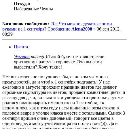
Откуда:
Набережные Челны
Заголовок сообщения:
Re: Что можно сделать своими
руками на 1 сентября?
Сообщение
Alena2008
»
06 сен 2012,
08:39
Цитата
Эльвира
писал(а):
Такой букет не завянет, если
хризантемы растут в горшочке. Это вы сами
вырастили? Хочу такие!
Нет вырастить не получилось бы, слишком уж много
премудростей, да и чтоб к 1 сентября подгадать! У нас
ежегодно в августе проходит праздник цветов где делают
огромные скульптуры из цветов, продают комнатные цветы и
рассаду для дачи, вот там тоя и увидела эти цветочки, тут же
родился планподарить именно их на 1 сентября, т.к.
вспомнилось как в том году насы шикарные розы стояли в
половом ведре в уголке класса вместе с остальными. Сынок 3
сентября пришел очень довольный, говорит все цветы в
одном ведре, а мой у учительницы на столе стоит)))). Да и
когда цветы дарили учительнице она очень обрадовалась,