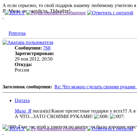
А если серьезно, то свой подарок нашему любимому учителю я 
Я- Мила. пожалуйста, ТЫкайте!
Petrovna
Сообщения:
768
Зарегистрирован:
29 ноя 2012, 20:50
Откуда:
Россия
Заголовок сообщения:
Re: Что можно сделать своими руками 
Цитата
Мила_Я
писал(а):
Какие прелестные подарки у всех!!! А я т
А ЧТО...ЗАТО СВОИМИ РУКАМИ!
Главное чтоб у учителя по анатомии было хорошее чу