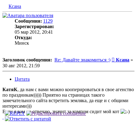
Ксана
Сообщения:
1129
Зарегистрирован:
05 мар 2012, 20:41
Откуда:
Минск
Сообщени
Заголовок сообщения:
Re: Давайте знакомиться :)
Ксана
»
30 авг 2012, 21:59
Цитата
КатяК
, да нам с вами можно кооперироваться в свое агенство
по праздникам))))) Приятно на страницах такого
замечательного сайта встретить земляка, да еще и с общими
интересами)))
Если я вам не отвечаю, значит за компом сидит мой кот