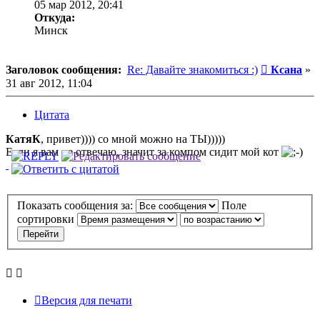
05 мар 2012, 20:41
Откуда:
Минск
Сообщени
Заголовок сообщения:
Re: Давайте знакомиться :)
Ксана
»
31 авг 2012, 11:04
Цитата
КатяК
, привет)))) со мной можно на ТЫ)))))
Если я вам не отвечаю, значит за компом сидит мой кот
Показать сообщения за:
Поле
сортировки
Версия для печати