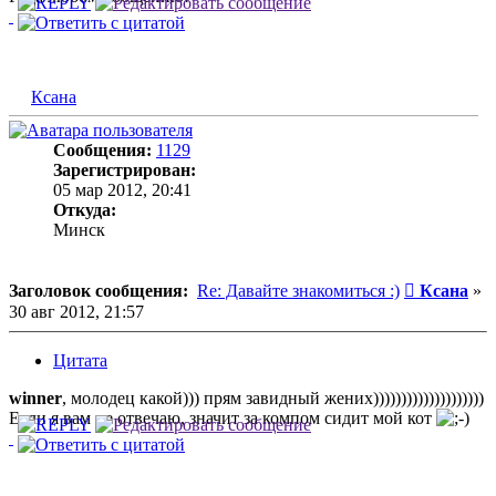
Ксана
Сообщения:
1129
Зарегистрирован:
05 мар 2012, 20:41
Откуда:
Минск
Сообщени
Заголовок сообщения:
Re: Давайте знакомиться :)
Ксана
»
30 авг 2012, 21:57
Цитата
winner
, молодец какой))) прям завидный жених))))))))))))))))))))
Если я вам не отвечаю, значит за компом сидит мой кот