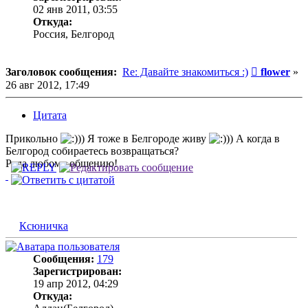
02 янв 2011, 03:55
Откуда:
Россия, Белгород
Сообщени
Заголовок сообщения:
Re: Давайте знакомиться :)
flower
»
26 авг 2012, 17:49
Цитата
Прикольно
)) Я тоже в Белгороде живу
)) А когда в
Белгород собираетесь возвращаться?
Рада любому общению!
Ксюничка
Сообщения:
179
Зарегистрирован:
19 апр 2012, 04:29
Откуда: