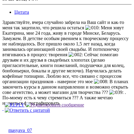
Цитата
Здравствуйте, вчера случайно забрела на Ваш сайт и как-то
меня так зацепило, что решила остаться
Меня зовут
Екатерина, мне 24 года, живу в городе Минске, Беларусь.
Замужем. В детстве особым рвением к творческому процессу
не наблюдалось. Все пришло около 1,5 лет назад, когда
занималась организацией своей свадьбы. И потихонечку
втягиваюсь в процесс творения
Сейчас помогаю
друзьям и их друзья в свадебных хлопотах (делаю
пригласительные, книги пожеланий, подушечки для колец,
бонбоньерки, бокалы и другие мелочи). Научилась делать
кофейные топиарии. Люблю все, что связано с процессом
организации праздников - наверное это мое
В планах
закончить курсы в данном направлении и возможно открыть
сове агентство, а может магазин для творчества ???
.
По-моему есть к чему стремиться ??? А также мечтаю
научиться фотографировать.
masyava_07