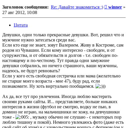
Сообщени
Заголовок сообщения:
Re: Давайте знакомиться :)
winner
»
27 авг 2012, 10:08
Цитата
Девушки, одни только прекрасные девушки. Вот, решил что и
мужчине нужно затесаться среди вас.
Если кто еще не знает, зовут Валерием. Живу в Костроме, сам
родом из Чувашии. Если кому интересно - свободен, и от
супружества, и от обязательств и долгов - т.е. свободен по-
настоящему и по-честному. Тут правда одни замужние
девушки собрались, но ничего страшного, ваши мужчины,
надеюсь, не будут ревновать?
Если у кого есть свободная сестричка или мама (желательно
не старше моего возраста - мне 47), буду рад, если
познакомите. Ну хоть виртуально пообщаемся.
))
Ах да, все тут про увлечения. Иногда люблю мастерить
своими руками сайты. И... представляете, больше никаких
интересов в жизни (футбол не смотрю, водку не пью, в
домино не играю, на мальчишники не хожу, на девчушники
тоже -
, музыку обычно не слушаю - с некоторых пор
люблю тишину и покой). Немного увлекаюсь фото (даже есть
свой сайт об этом) и с удовольствием ношусь с фотиком (он у