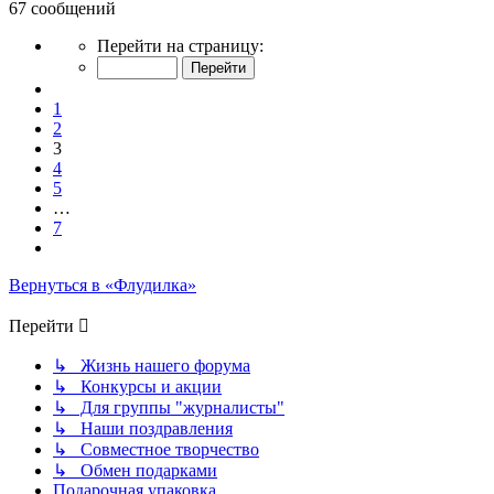
67 сообщений
Страница
Перейти на страницу:
3
из
Пред.
7
1
2
3
4
5
…
7
След.
Вернуться в «Флудилка»
Перейти
↳ Жизнь нашего форума
↳ Конкурсы и акции
↳ Для группы "журналисты"
↳ Наши поздравления
↳ Совместное творчество
↳ Обмен подарками
Подарочная упаковка