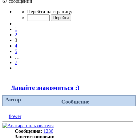
67 сообщений
Страница
Перейти на страницу:
3
из
Пред.
7
1
2
3
4
5
…
7
След.
Давайте знакомиться :)
Автор
Сообщение
flower
Сообщения:
1236
Зарегистрирован: