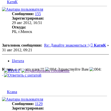
КатяК
Сообщения:
155
Зарегистрирован:
29 авг 2012, 16:51
Откуда:
РБ, г.Минск
Сообщени
Заголовок сообщения:
Re: Давайте знакомиться :)
КатяК
»
31 авг 2012, 09:21
Цитата
Ксана
, а, что это идея !!!
Здравствуйте Вам
Ксана
Сообщения:
1129
Зарегистрирован: