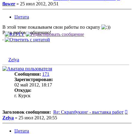
flower
»
25 июл 2012, 20:51
Цитата
В этой теме показываем свои работы по скрапу
)
Рада любому общению!
Zelya
Сообщения:
171
Зарегистрирован:
02 май 2012, 18:17
Откуда:
г. Курск
Со
Заголовок сообщения:
Re: Скрапбукинг - выставка работ
Zelya
»
25 июл 2012, 20:55
Цитата