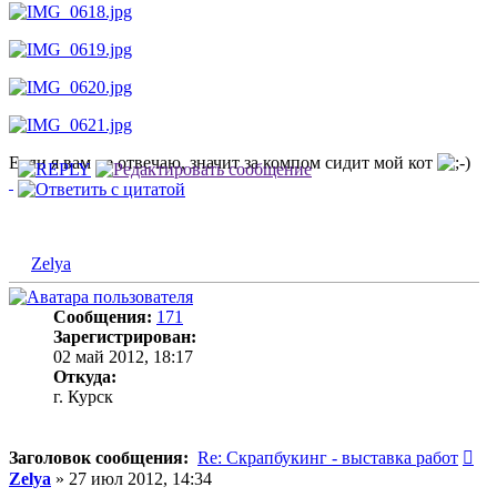
Если я вам не отвечаю, значит за компом сидит мой кот
Zelya
Сообщения:
171
Зарегистрирован:
02 май 2012, 18:17
Откуда:
г. Курск
Со
Заголовок сообщения:
Re: Скрапбукинг - выставка работ
Zelya
»
27 июл 2012, 14:34