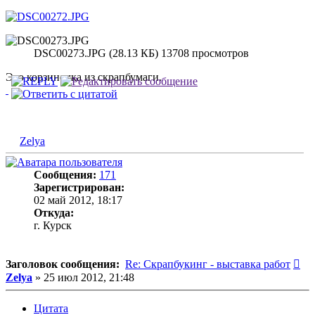
DSC00273.JPG (28.13 КБ) 13708 просмотров
Это корзиночка из скрапбумаги.
Zelya
Сообщения:
171
Зарегистрирован:
02 май 2012, 18:17
Откуда:
г. Курск
Со
Заголовок сообщения:
Re: Скрапбукинг - выставка работ
Zelya
»
25 июл 2012, 21:48
Цитата