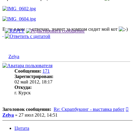
Если я вам не отвечаю, значит за компом сидит мой кот
Zelya
Сообщения:
171
Зарегистрирован:
02 май 2012, 18:17
Откуда:
г. Курск
Со
Заголовок сообщения:
Re: Скрапбукинг - выставка работ
Zelya
»
27 июл 2012, 14:51
Цитата