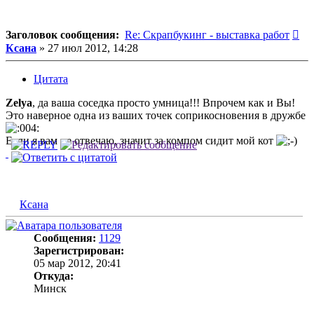
Со
Заголовок сообщения:
Re: Скрапбукинг - выставка работ
Ксана
»
27 июл 2012, 14:28
Цитата
Zelya
, да ваша соседка просто умница!!! Впрочем как и Вы!
Это наверное одна из ваших точек соприкосновения в дружбе
Если я вам не отвечаю, значит за компом сидит мой кот
Ксана
Сообщения:
1129
Зарегистрирован:
05 мар 2012, 20:41
Откуда:
Минск