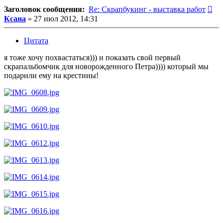
Со
Заголовок сообщения:
Re: Скрапбукинг - выставка работ
Ксана
»
27 июл 2012, 14:31
Цитата
я тоже хочу похвастаться))) и показать свой первый
скрапальбомчик для новорожденного Петра)))) который мы
подарили ему на крестины!