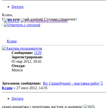
Цитата
Ксана,
Очень красивый альбом! Столько страничек!
Ксана
Сообщения:
1129
Зарегистрирован:
05 мар 2012, 20:41
Откуда:
Минск
Со
Заголовок сообщения:
Re: Скрапбукинг - выставка работ
Ксана
»
27 июл 2012, 14:35
Цитата
скрап-книжечка с рецептами настоек и наливок!