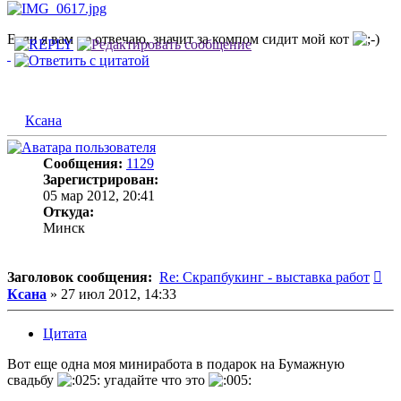
Если я вам не отвечаю, значит за компом сидит мой кот
Ксана
Сообщения:
1129
Зарегистрирован:
05 мар 2012, 20:41
Откуда:
Минск
Со
Заголовок сообщения:
Re: Скрапбукинг - выставка работ
Ксана
»
27 июл 2012, 14:33
Цитата
Вот еще одна моя миниработа в подарок на Бумажную
свадьбу
угадайте что это