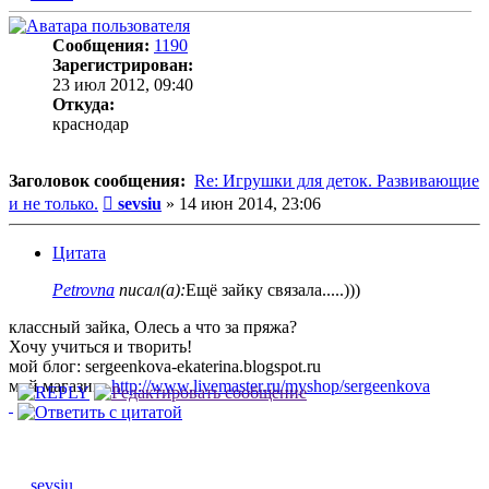
Сообщения:
1190
Зарегистрирован:
23 июл 2012, 09:40
Откуда:
краснодар
Заголовок сообщения:
Re: Игрушки для деток. Развивающие
Сообщение
и не только.
sevsiu
»
14 июн 2014, 23:06
Цитата
Petrovna
писал(а):
Ещё зайку связала.....)))
классный зайка, Олесь а что за пряжа?
Хочу учиться и творить!
мой блог: sergeenkova-ekaterina.blogspot.ru
мой магазин:
http://www.livemaster.ru/myshop/sergeenkova
sevsiu