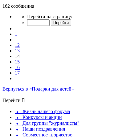
162 сообщения
Страница
Перейти на страницу:
14
из
Пред.
17
1
…
12
13
14
15
16
17
След.
Вернуться в «Подарки для детей»
Перейти
↳ Жизнь нашего форума
↳ Конкурсы и акции
↳ Для группы "журналисты"
↳ Наши поздравления
↳ Совместное творчество