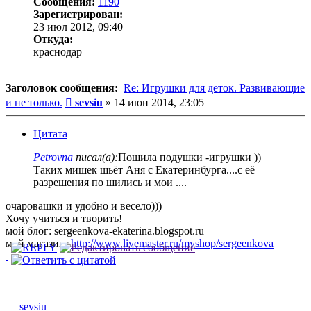
Сообщения:
1190
Зарегистрирован:
23 июл 2012, 09:40
Откуда:
краснодар
Заголовок сообщения:
Re: Игрушки для деток. Развивающие
Сообщение
и не только.
sevsiu
»
14 июн 2014, 23:05
Цитата
Petrovna
писал(а):
Пошила подушки -игрушки ))
Таких мишек шьёт Аня с Екатеринбурга....с её
разрешения по шились и мои ....
очаровашки и удобно и весело)))
Хочу учиться и творить!
мой блог: sergeenkova-ekaterina.blogspot.ru
мой магазин:
http://www.livemaster.ru/myshop/sergeenkova
sevsiu