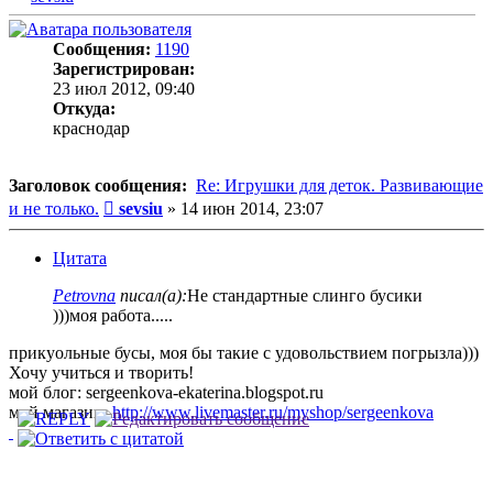
Сообщения:
1190
Зарегистрирован:
23 июл 2012, 09:40
Откуда:
краснодар
Заголовок сообщения:
Re: Игрушки для деток. Развивающие
Сообщение
и не только.
sevsiu
»
14 июн 2014, 23:07
Цитата
Petrovna
писал(а):
Не стандартные слинго бусики
)))моя работа.....
прикуольные бусы, моя бы такие с удовольствием погрызла)))
Хочу учиться и творить!
мой блог: sergeenkova-ekaterina.blogspot.ru
мой магазин:
http://www.livemaster.ru/myshop/sergeenkova