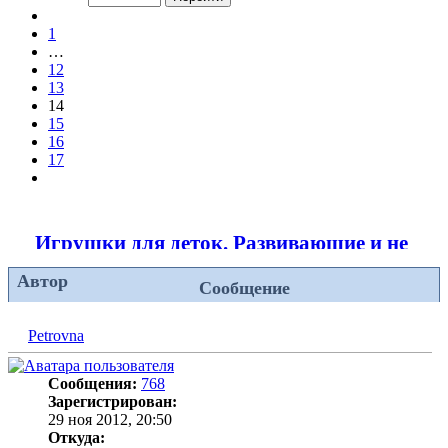
из
Пред.
17
1
…
12
13
14
15
16
17
След.
Игрушки для деток. Развивающие и не тол
Автор
Сообщение
Petrovna
Сообщения:
768
Зарегистрирован:
29 ноя 2012, 20:50
Откуда: