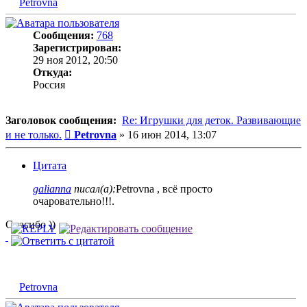
Petrovna
Сообщения:
768
Зарегистрирован:
29 ноя 2012, 20:50
Откуда:
Россия
Заголовок сообщения:
Re: Игрушки для деток. Развивающие
Сообщение
и не только.
Petrovna
»
16 июн 2014, 13:07
Цитата
galianna
писал(а):
Petrovna , всё просто
очаровательно!!!.
Спасибо ))
Petrovna