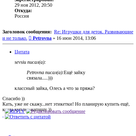
29 ноя 2012, 20:50
Откуда:
Россия
Заголовок сообщения:
Re: Игрушки для деток. Развивающие
Сообщение
и не только.
Petrovna
»
16 июн 2014, 13:06
Цитата
sevsiu писал(а):
Petrovna писал(а):
Ещё зайку
связала.....)))
классный зайка, Олесь а что за пряжа?
Спасибо ))
Кать, уже не скажу...нет этикетки! Но планирую купить ещё,
когда куплю, напишу ))