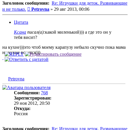
Заголовок сообщения:
Re: Игрушки для деток. Развивающие
Сообщение
и не только.
Petrovna
»
29 авг 2013, 00:06
Цитата
Ксана
писал(а):
какой миленький))) а где это он у
тебя висит?
на кухне)))это чтоб моему карапузу небыло скучно пока мама
на кухне возится)))
Petrovna
Сообщения:
768
Зарегистрирован:
29 ноя 2012, 20:50
Откуда:
Россия
Заголовок сообщения:
Re: Игрушки для деток. Развивающие