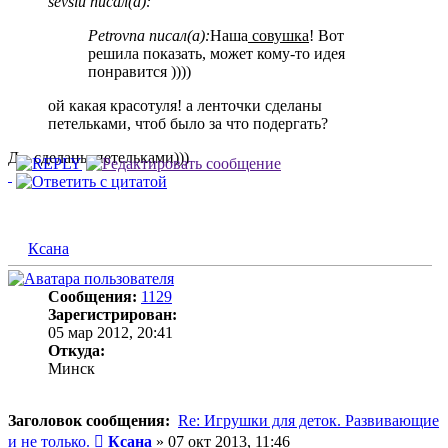
sevsiu писал(а):
Petrovna писал(а):
Наша
совушка
! Вот
решила показать, может кому-то идея
понравится ))))
ой какая красотуля! а ленточки сделаны
петельками, чтоб было за что подергать?
Да, сделаны петельками)))
Ксана
Сообщения:
1129
Зарегистрирован:
05 мар 2012, 20:41
Откуда:
Минск
Заголовок сообщения:
Re: Игрушки для деток. Развивающие
Сообщение
и не только.
Ксана
»
07 окт 2013, 11:46