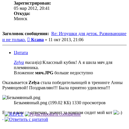
Зарегистрирован:
05 мар 2012, 20:41
Откуда:
Минск
Заголовок сообщения:
Re: Игрушки для деток. Развивающие
Сообщение
и не только.
Ксана
»
11 окт 2013, 21:06
Цитата
Zelya
писал(а):
Классный кубик! А я шила мяч для
племянника.
Вложение
мяч.JPG
больше недоступно
Оказывается
Zelya
стала победительницей в тренинге Анны
Румянцевой! Поздравляю!!! Была приятно удивлена!!!
Безымянный.png (199.02 КБ) 1330 просмотров
Если я вам не отвечаю, значит за компом сидит мой кот