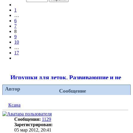
из
Пред.
17
1
…
6
7
8
9
10
…
17
След.
Игрушки для деток. Развивающие и не тол
Автор
Сообщение
Ксана
Сообщения:
1129
Зарегистрирован:
05 мар 2012, 20:41