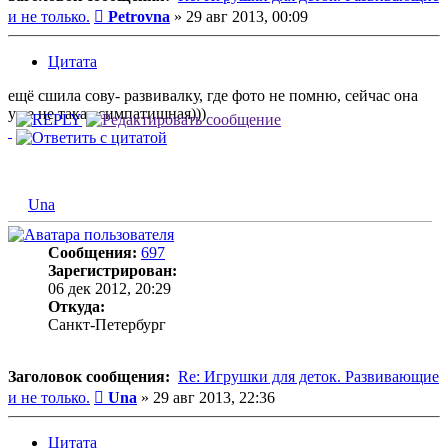
Сообщение
и не только.
Petrovna
»
29 авг 2013, 00:09
Цитата
ещё сшила сову- развивалку, где фото не помню, сейчас она
уже не такая симпатишная)))
Una
Сообщения:
697
Зарегистрирован:
06 дек 2012, 20:29
Откуда:
Санкт-Петербург
Заголовок сообщения:
Re: Игрушки для деток. Развивающие
Сообщение
и не только.
Una
»
29 авг 2013, 22:36
Цитата