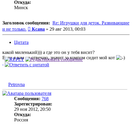
Откуда:
Минск
Заголовок сообщения:
Re: Игрушки для деток. Развивающие
Сообщение
и не только.
Ксана
»
29 авг 2013, 00:03
Цитата
какой миленький))) а где это он у тебя висит?
Если я вам не отвечаю, значит за компом сидит мой кот
Petrovna
Сообщения:
768
Зарегистрирован:
29 ноя 2012, 20:50
Откуда:
Россия