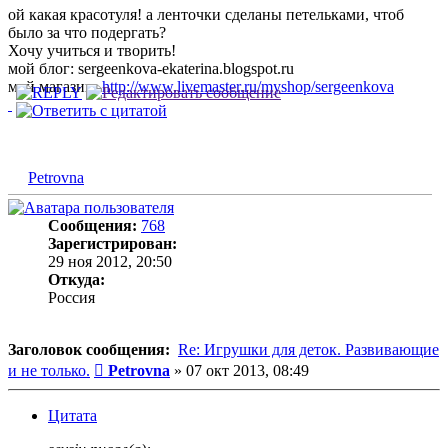
ой какая красотуля! а ленточки сделаны петельками, чтоб
было за что подергать?
Хочу учиться и творить!
мой блог: sergeenkova-ekaterina.blogspot.ru
мой магазин:
http://www.livemaster.ru/myshop/sergeenkova
Petrovna
Сообщения:
768
Зарегистрирован:
29 ноя 2012, 20:50
Откуда:
Россия
Заголовок сообщения:
Re: Игрушки для деток. Развивающие
Сообщение
и не только.
Petrovna
»
07 окт 2013, 08:49
Цитата