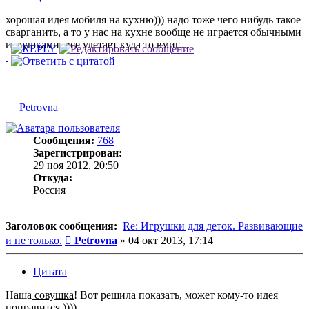
хорошая идея мобиля на кухню))) надо тоже чего нибудь такое
сварганить, а то у нас на кухне вообще не играется обычными
игрушками, все улетает куда то вмиг....
Petrovna
Сообщения:
768
Зарегистрирован:
29 ноя 2012, 20:50
Откуда:
Россия
Заголовок сообщения:
Re: Игрушки для деток. Развивающие
Сообщение
и не только.
Petrovna
»
04 окт 2013, 17:14
Цитата
Наша
совушка
! Вот решила показать, может кому-то идея
понравится ))))