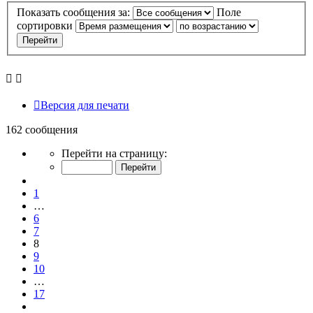
Показать сообщения за:
Поле
сортировки
Версия для печати
162 сообщения
Страница
Перейти на страницу:
8
из
Пред.
17
1
…
6
7
8
9
10
…
17
След.